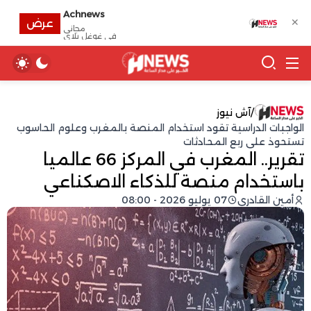
Achnews
✕
عرض
مجانى
في غوغل بلاي
/
آش نيوز
الواجبات الدراسية تقود استخدام المنصة بالمغرب وعلوم الحاسوب
تستحوذ على ربع المحادثات
تقرير.. المغرب في المركز 66 عالميا
باستخدام منصة للذكاء الاصكناعي
أمين القادري
07 يوليو 2026 - 08:00