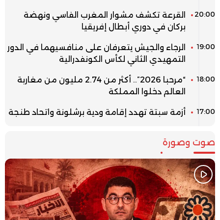
20:00
القرعة تكشف مشوار المغرب الفاسي ونهضة
بركان في دوري أبطال إفريقيا
19:00
الرجاء والجيش يتعرفان على منافسيهما في الدور
التمهيدي الثاني لكأس الكونفدرالية
18:00
“مرحبا 2026”.. أكثر من 2.74 مليون من مغاربة
العالم دخلوا المملكة
17:00
أزمة سبتة تهدد إقامة ودية برشلونة واتحاد طنجة
صوت وصورة