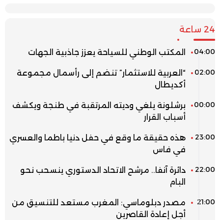
24 ساعة
04:00
المكتب الوطني للسياحة يعزز جاذبية الجهات
02:00
“العربية للاستثمار” تنضم إلى رأسمال مجموعة
أكديطال
00:00
برشلونة يلغي وديته المرتقبة في طنجة ويكشف
أسباب القرار
23:00
هذه حقيقة ما وقع في حفل دنيا باطما والعسري
في فاس
22:00
دائرة آنفا.. مرشح الاتحاد الدستوري ينسحب نحو
البام
21:00
مصدر دبلوماسي: المغرب مستعد للتنسيق من
أجل إعادة القاصرين