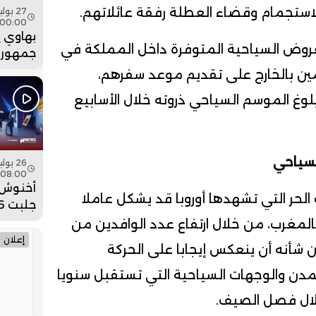
استجمام وقضاء العطلة رفقة عائلاتهم.
00:00
بهاوي 
لعروض السياحية المتوفرة داخل المملكة في
جمهور 
في ختا
ين بالخارج على تقديم موعد سفرهم،
عيساوة.
لوغ الموسم السياحي ذروته خلال الأسابيع
لسياحي
08:00
أخنوش:
الحر التي تشهدها أوروبا قد يشكل عاملا
ضخمة ل
المغرب، من خلال ارتفاع عدد الوافدين من
وادي ا
إعلان
من شأنه أن ينعكس إيجابا على الحركة
لمدن والوجهات السياحية التي تستقبل سنويا
خلال فصل الصيف.