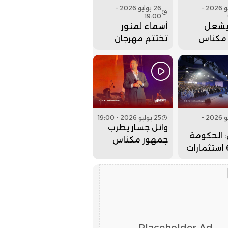
27 يوليو 2026 -
26 يوليو 2026 -
19:00
يشعل
أسماء لمنور
مكناس
تختتم مهرجان
م مهرجان
عيساوة بحفل
. فيديو
جماهيري كبير..
فيديو
26 يوليو 2026 -
25 يوليو 2026 - 19:00
وائل جسار يطرب
 الحكومة
جمهور مكناس
جلبت 6 استثمارات
بمهرجان عيساوة..
لداخلة
فيديو
لذهب
Placeholder Ad