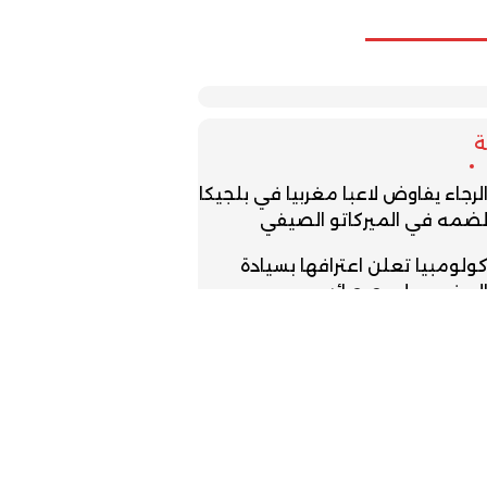
لرجاء يفاوض لاعبا مغربيا في بلجيكا
ضمه في الميركاتو الصيفي
ولومبيا تعلن اعترافها بسيادة
لمغرب على صحرائه
لمغرب يحتضن كأس أمم أفريقيا
لناشئين للمرة الثالثة تواليا
قس السبت.. أجواء حارة وزخات
عدية ورياح قوية بعدد من مناطق
لمملكة