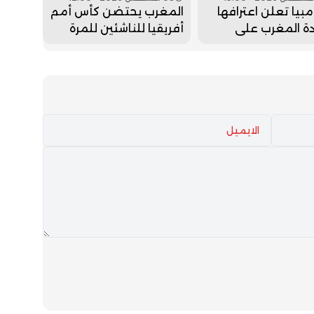
بيا تعلن اعترافها
المغرب يحتضن كأس أمم
ة المغرب على
أفريقيا للناشئين للمرة
ئه
الثالثة تواليا