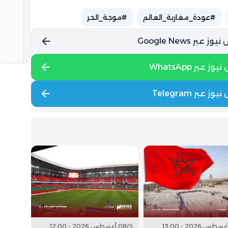
#عودة_مغاربة_العالم
#موجة_الحر
08 أغسطس 2026 - 12:00