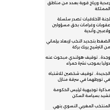
عدية ورياح قوية بعدد من مناطق
لمملكة
جنة الأخلاقيات تصدر سلسلة
قوبات وغرامات بحق مسؤولين
لاعبين وأندية
لضغط بتجديد النخب لإبعاد برلماني
ن الترشيح يربك بركة
جدة.. توقيف هولندي مبحوث عنه
وليا بموجب نشرة حمراء
لجديدة.. توقيف شخصين للاشتباه
ي تورطهما في سرقة منازل
ذكرة توجيهية لرئيس الحكومة
شيد بسياسة السكن
لمنتخب المغربي النسوي ينهي