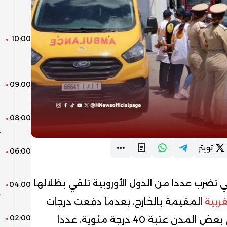
ر
ا
10:00
ل
ع
و
09:00
ا
م
08:00
و
د
تويتر
06:00
ا
ف
تي تضرب عددا من الدول الأوروبية تلقي بظلالها
04:00
م
ت
غربية
المقيمة بالخارج، بعدما دفعت درجات
02:00
ا
الحرارة المرتفعة، التي تجاوزت في بعض المدن عتبة 40 درجة مئوية، عددا