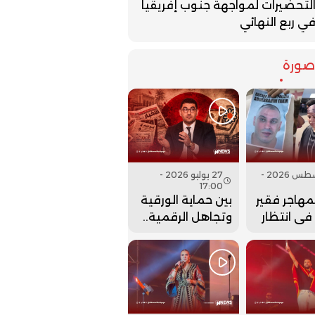
لتحضيرات لمواجهة جنوب إفريقيا
ي ربع النهائي
ورة
07 أغسطس 2026 -
27 يوليو 2026 -
17:00
لمهاجر فقير
بين حماية الورقية
 في انتظار
وتجاهل الرقمية..
نها..
هل أعادت وزارة
بنسعيد عقارب
الساعة إلى الوراء؟