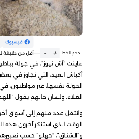
فيسبوك
-
+
أقل من دقيقة لل
حجم الخط
عاينت “آش نيوز”، في جولة بباطوار
الجولة نفسها، عبر مواطنون، 
الغلاء، ولسان حالهم يقول “اللهم
وانتقل عدد منهم إلى أسواق أخ
الوقت الذي استنكر آخرون هذه الزي
و”الشناق”، “جهلو” حسب تعبيرهم