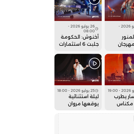
إلى الوراء؟
26 يوليو 2026 -
26 يوليو 2026 -
08:00
منور
أخنوش: الحكومة
مهرجان
جلبت 6 استثمارات
 بحفل
ضخمة للداخلة
 كبير..
وادي الذهب
25 يوليو 2026 - 18:00
ار يطرب
ليلة استثنائية
مكناس
يوقعها مروان
 عيساوة..
حاجي بمهرجان
عيساوة.. فيديو