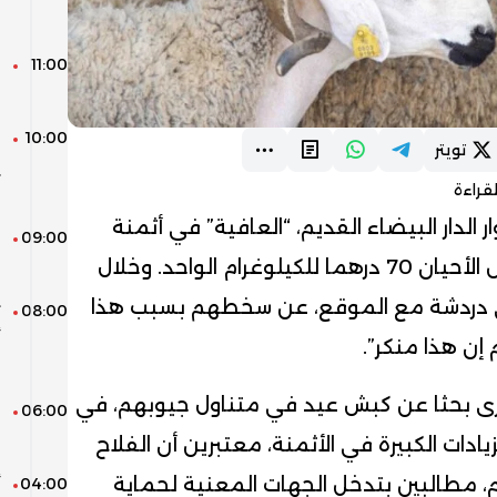
ل
11:00
ا
ا
10:00
تويتر
ي
قراءة
ب
 الدار البيضاء القديم، “العافية” في أثمنة
09:00
ل
أكباش العيد، التي تجاوز في بعض الأحيان 70 درهما للكيلوغرام الواحد. وخلال
ل
في دردشة مع الموقع، عن سخطهم بسبب هذا
08:00
ت
أ
 إن هذا منكر”.
ب
رى بحثا عن كبش عيد في متناول جيوبهم، في
06:00
م
ادات الكبيرة في الأثمنة، معتبرين أن الفلاح
، مطالبين بتدخل الجهات المعنية لحماية
04:00