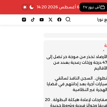
6 أغسطس 2026 14:20
آش نيوز TV
 نورا
لأرصاد تحذر من موجة حر تصل إلى
47 درجة وزخات رعدية بعدد من
لأقاليم
طوان.. السجن النافذ لسائقي
يارات أجرة بعد إدانتهم في قضايا
لهجرة غير النظامية
مقترحات لإعادة هيكلة البطولة.. 20
ريقا وجوائز فردية وشروط جديدة