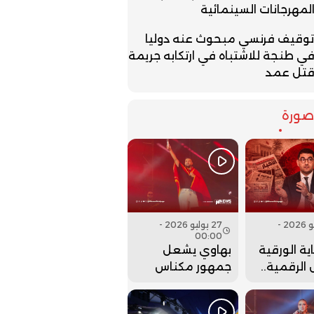
لمهرجانات السينمائية
وقيف فرنسي مبحوث عنه دوليا
ي طنجة للاشتباه في ارتكابه جريمة
تل عمد
ورة
27 يوليو 2026 -
27 يوليو 2026 -
00:00
ية الورقية
بهاوي يشعل
الرقمية..
جمهور مكناس
ت وزارة
في ختام مهرجان
 عقارب
عيساوة.. فيديو