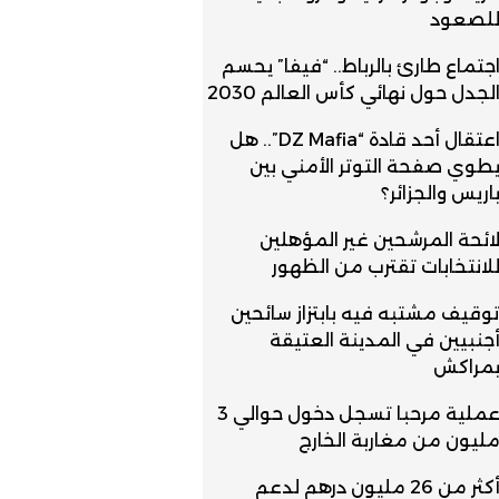
لصعود
جتماع طارئ بالرباط.. “فيفا” يحسم
لجدل حول نهائي كأس العالم 2030
اعتقال أحد قادة “DZ Mafia”.. هل
طوي صفحة التوتر الأمني بين
اريس والجزائر؟
ائحة المرشحين غير المؤهلين
لانتخابات تقترب من الظهور
وقيف مشتبه فيه بابتزاز سائحين
جنبيين في المدينة العتيقة
مراكش
عملية مرحبا تسجل دخول حوالي 3
ليون من مغاربة الخارج
أكثر من 26 مليون درهم لدعم