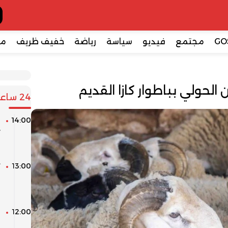
GO
مجتمع
فيديو
سياسة
رياضة
خفيف ظريف
مع
الحولي بباطوار كازا القديم
24 ساعة
14:00
ا
ا
13:00
ت
س
ا
12:00
ف