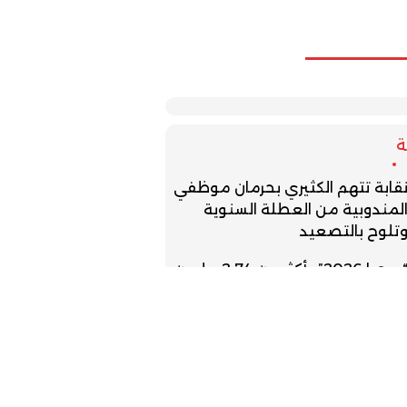
قابة تتهم الكثيري بحرمان موظفي
لمندوبية من العطلة السنوية
تلوح بالتصعيد
“مرحبا 2026”.. أكثر من 2.74 مليون
ن مغاربة العالم دخلوا المملكة
زمة سبتة تهدد إقامة ودية برشلونة
اتحاد طنجة
لدرك الملكي يفكك مجموعة