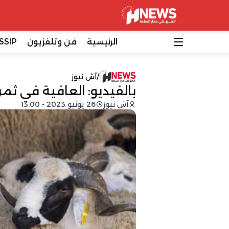
الرئيسية
فن وتلفزيون
SSIP
/
آش نيوز
بالفيديو: العافية في ثمن 
آش نيوز
26 يونيو 2023 - 13:00