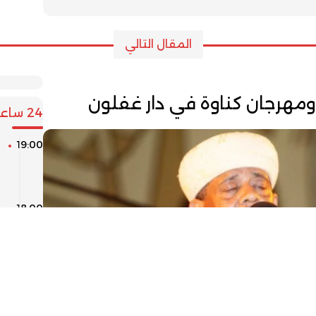
المقال التالي
مهرجان كناوة في دار غفلون
24 ساعة
19:00
ن
ا
و
18:00
م
17:00
أ
و
16:00
ا