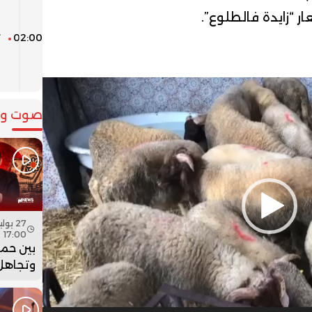
ا
ر “زايدة فالطلوع”.
02:00
ت
ف
ق
صوت وص
17:00
بين حما
وتجاهل 
هل أعاد
بنسعيد