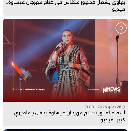
بهاوي يشعل جمهور مكناس في ختام مهرجان عيساوة..
فيديو
26 يوليو 2026 - 19:00
أسماء لمنور تختتم مهرجان عيساوة بحفل جماهيري
كبير.. فيديو