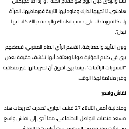
نسا والرضى ديال الزوج هو مفتاح الجنة”، و”إذا ما عجبكش
هادشي، تا تجيبها لدارك وعاود ليها التربية فورماطيها، المرأة
راه كاتفورماطا، على حسب تعاملك والرحمة ديالك كاتخليها
تبدل”.
وبين التأييد والمعارضة، انقسم الرأي العام المغربي، فبعضهم
يرى في كلام المؤثرة صوابا ويعتقد أنها تكشف حقيقة بعض
“النسويات الزائفات”، بينما يرى آخرون أن تصريحاتها غير منطقية
وغير ملائمة لهذا الوقت.
نقاش واسع
ومنذ ليلة أمس الثلاثاء 27 غشت الجاري، تصدرت تصريحات هند
مسعد منصات التواصل الاجتماعي، مما أدى إلى نقاش واسع
بين فئات مختلفة من المجتمع، حيث أظهر هذا النقاش