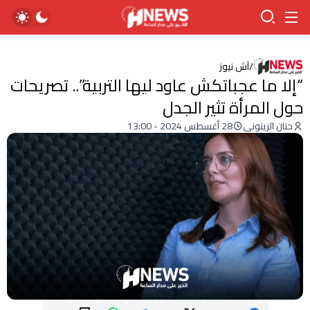
/
آش نيوز
“إلا ما عجباتكش عاود ليها التربية”.. تصريحات
حول المرأة تثير الجدل
حنان الزيتوني
28 أغسطس 2024 - 13:00