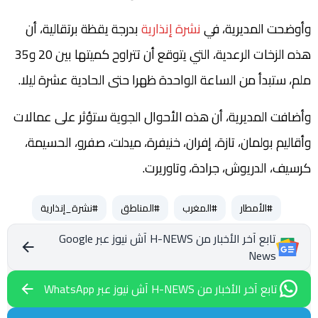
وأوضحت المديرية، في
نشرة إنذارية
بدرجة يقظة برتقالية، أن
هذه الزخات الرعدية، التي يتوقع أن تتراوح كميتها بين 20 و35
ملم، ستبدأ من الساعة الواحدة ظهرا حتى الحادية عشرة ليلا.
وأضافت المديرية، أن هذه الأحوال الجوية ستؤثر على عمالات
وأقاليم بولمان، تازة، إفران، خنيفرة، ميدلت، صفرو، الحسيمة،
كرسيف، الدريوش، جرادة، وتاوريرت.
#الأمطار
#المغرب
#المناطق
#نشرة_إنذارية
تابع آخر الأخبار من H-NEWS آش نيوز عبر Google
News
تابع آخر الأخبار من H-NEWS آش نيوز عبر WhatsApp