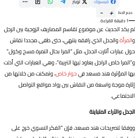
فيسبوك
تويتر
-
+
حجم الخط
1 دقيقة للقراءة
لم يكد الحديث عن موضوع تقاسم المصاريف الزوجية بين الرجل
و
المرأة
والجدل الذي رافقه ينتهي، حتى طفى مجددا نقاش
حول عبارات أثارت الجدل، مثل “المرا بحال التمرة مسح وكول”
و”المرا خاص الراجل يعاود ليها التربية”، وهي العبارات التي أدلت
بها المؤثرة هند مسعد في
حوار خاص
، وتمكنت من خلالها من
إثارة موجة واسعة من النقاش بين رواد مواقع التواصل
الاجتماعي.
الجدل والآراء المتباينة
ووفقا لتصريحات هند مسعد، فإن “الفكر النسوي خرج على