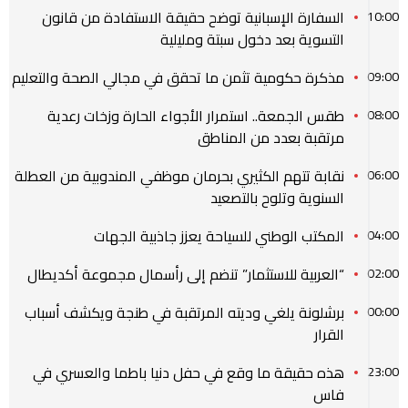
السفارة الإسبانية توضح حقيقة الاستفادة من قانون
10:00
التسوية بعد دخول سبتة ومليلية
مذكرة حكومية تثمن ما تحقق في مجالي الصحة والتعليم
09:00
طقس الجمعة.. استمرار الأجواء الحارة وزخات رعدية
08:00
مرتقبة بعدد من المناطق
نقابة تتهم الكثيري بحرمان موظفي المندوبية من العطلة
06:00
السنوية وتلوح بالتصعيد
المكتب الوطني للسياحة يعزز جاذبية الجهات
04:00
“العربية للاستثمار” تنضم إلى رأسمال مجموعة أكديطال
02:00
برشلونة يلغي وديته المرتقبة في طنجة ويكشف أسباب
00:00
القرار
هذه حقيقة ما وقع في حفل دنيا باطما والعسري في
23:00
فاس