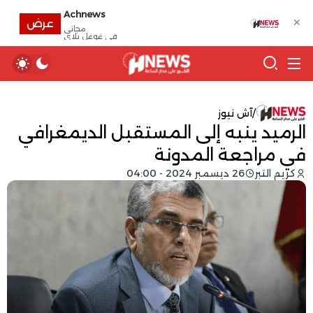
Achnews
✕
عرض
مجانى
في غوغل بلاي
/
آش نيوز
الرميد ينبه إلى المستقبل الديمغرافي
في مراجعة المدونة
كريم التبر
26 ديسمبر 2024 - 04:00