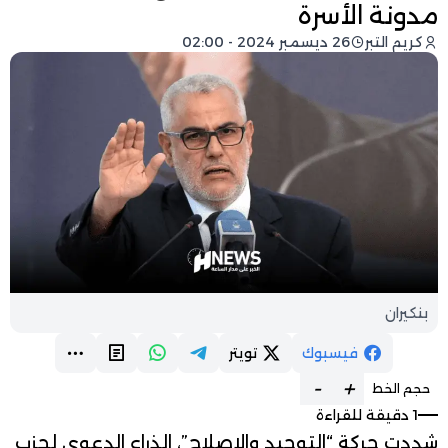
مدونة الأسرة
كريم التبر
26 ديسمبر 2024 - 02:00
بنكيران
فيسبوك
تويتر
-
+
حجم الخط
1 دقيقة للقراءة
شددت حركة “التوحيد والإصلاح”، الذراع الدعوي لحزب