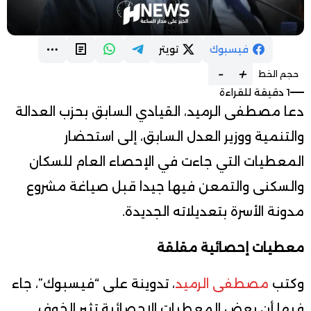
فيسبوك
تويتر
-
+
حجم الخط
1 دقيقة للقراءة
دعا مصطفى الرميد، القيادي السابق بحزب العدالة
والتنمية ووزير العدل السابق، إلى استحضار
المعطيات التي جاءت في الإحصاء العام للسكان
والسكنى والتمعن فيها جيدا قبل صياغة مشروع
مدونة الأسرة بتعديلاته الجديدة.
معطيات إحصائية مقلقة
وكتب
مصطفى الرميد
، تدوينة على “فيسبوك”، جاء
فيها أن بعض المعطيات الإحصائية تثير الخوف