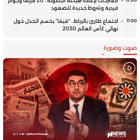
12:00
مقترحات لإعادة هيكلة البطولة.. 20 فريقا وجوائز
فردية وشروط جديدة للصعود
11:00
اجتماع طارئ بالرباط.. “فيفا” يحسم الجدل حول
نهائي كأس العالم 2030
صوت وصورة