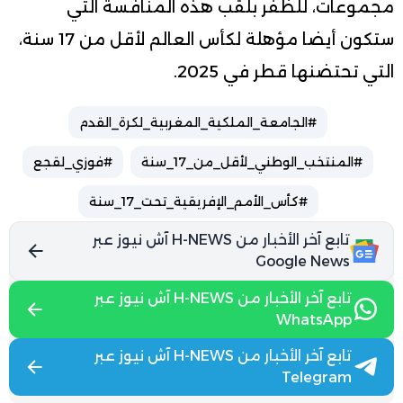
مجموعات، للظفر بلقب هذه المنافسة التي
ستكون أيضا مؤهلة لكأس العالم لأقل من 17 سنة،
التي تحتضنها قطر في 2025.
#الجامعة_الملكية_المغربية_لكرة_القدم
#المنتخب_الوطني_لأقل_من_17_سنة
#فوزي_لقجع
#كأس_الأمم_الإفريقية_تحت_17_سنة
تابع آخر الأخبار من H-NEWS آش نيوز عبر
Google News
تابع آخر الأخبار من H-NEWS آش نيوز عبر
WhatsApp
تابع آخر الأخبار من H-NEWS آش نيوز عبر
Telegram