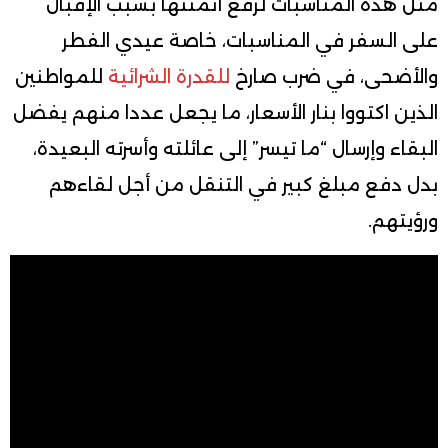
مثل هذه المناسبات لرفع أثمنتها بسبب الإقبال
على السفر في المناسبات، خاصة عيدي الفطر
والأضحى، في ضرب صارخ
للقدرة الشرائية
للمواطنين
الذين اكتووا بنار الأسعار، ما يجعل عددا منهم يفضل
البقاء وإرسال “ما تيسر” إلى عائلته وأسرته البعيدة،
بدل دفع مبلغ كبير في التنقل من أجل لقاءهم
ورؤيتهم.