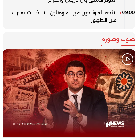
09:00
لائحة المرشحين غير المؤهلين للانتخابات تقترب
من الظهور
صوت وصورة