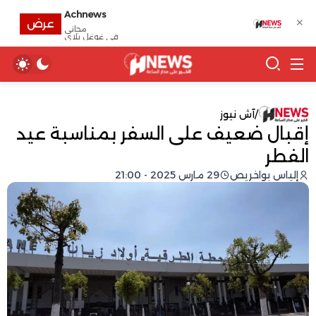
Achnews
✕
عرض
مجانى
في غوغل بلاي
/
آش نيوز
إقبال ضعيف على السفر بمناسبة عيد
الفطر
إلياس بواخريص
29 مارس 2025 - 21:00