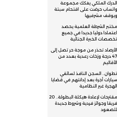
لدرك الملكي يفكك مجموعة
اتساب حرضت على اقتحام سبتة
يوقف مشرفيها
ختبر الشرطة العلمية يحصد
عتمادا دوليا جديدا في جميع
خصصات الخبرة الجنائية
لأرصاد تحذر من موجة حر تصل إلى
47 درجة وزخات رعدية بعدد من
لأقاليم
طوان.. السجن النافذ لسائقي
يارات أجرة بعد إدانتهم في قضايا
لهجرة غير النظامية
مقترحات لإعادة هيكلة البطولة.. 20
ريقا وجوائز فردية وشروط جديدة
لصعود