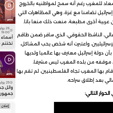
بنسعيد
 معاد للمغرب رغم أنه سمح لمواطنيه بالخروج
الساعة 
رائيل تضامنا مع غزة، وهي المظاهرات التي
 عربية أخرى مطبعة، منعت ذلك منعا باتا.
19:00
غالي، الناشط الحقوقي، الذي سافر ضمن طاقم
أسماء ل
تختتم 
إسرائيليين، واعتبرت أنه شخص يحب المشاكل،
عيساوة
أن دولة إسرائيل معترف بها عالميا ولديها
جماهيري
فيديو
 موقفه من بلده المغرب ليس مشرفا،
ام بها المغرب تجاه الفلسطينيين، لم تقم بها
غالي بعد إطلاق سراحه.
25 يوليو 2026 - 19:00
وائل جس
لحوار التالي:
جمهور 
بمهرجان
فيديو
إعلان