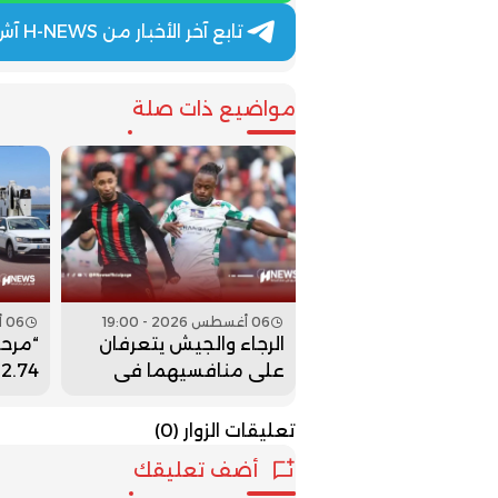
تابع آخر الأخبار من H-NEWS آش نيوز عبر Telegram
مواضيع ذات صلة
06 أغسطس 2026 - 19:00
06 أغسطس 2026 - 18:00
الرجاء والجيش يتعرفان
على منافسيهما في
4
الدور التمهيدي الثاني
العال
لكأس الكونفدرالية
تعليقات الزوار
(0)
أضف تعليقك