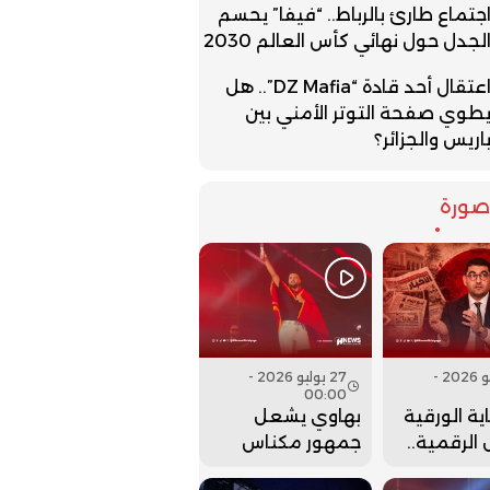
جتماع طارئ بالرباط.. “فيفا” يحسم
لجدل حول نهائي كأس العالم 2030
اعتقال أحد قادة “DZ Mafia”.. هل
طوي صفحة التوتر الأمني بين
اريس والجزائر؟
ورة
27 يوليو 2026 -
27 يوليو 2026 -
00:00
ية الورقية
بهاوي يشعل
الرقمية..
جمهور مكناس
ت وزارة
في ختام مهرجان