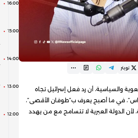
16:00
ا
و
و
15:00
م
ا
ت
14:00
ا
تويتر
ا
13:00
ت
وية والسياسية، أن رد فعل إسرائيل تجاه
س
س”، في ما أصبح يعرف ب”طوفان الأقصى”،
ا
 لأن الدولة العبرية لا تتسامح مع من يهدد
12:00
ف
ل