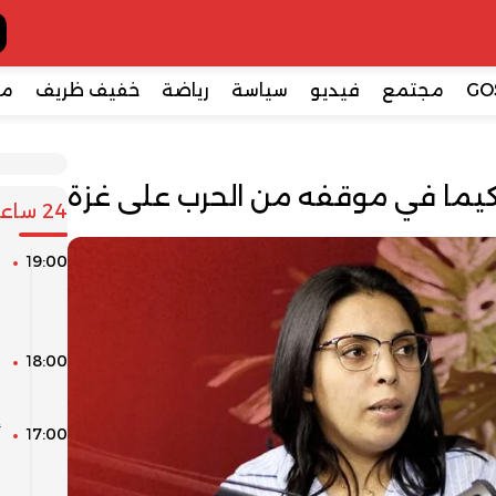
GO
مجتمع
فيديو
سياسة
رياضة
خفيف ظريف
مع
حكيما في موقفه من الحرب على غزة
24 ساعة
19:00
ا
م
ا
18:00
م
17:00
أ
و