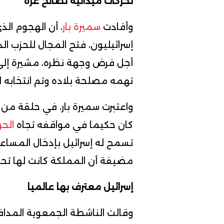
تحركات ميدانية لصالح غزة
وأفادت
سميرة بار
، أن الهجوم ا
إسرائيليون، فتح المجال للحزب ا
أجل فرض وجهة نظره، مشيرة إلى أن
تهمه مصلحة بلاده وتم انتخابه ل
واعتبرت سميرة بار، في حلقة من 
كان حكيما في مواقفه تجاه
الح
تسمح له إسرائيل بإدخال المساعد
مضيفة أن المملكة كانت لها تحر
إسرائيل معترف بها عالميا
وقالت الناشطة الجمعوية المدافع