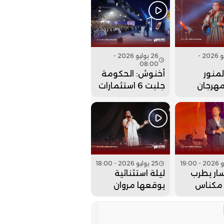
 عقارب
عيساوة.. فيديو
إلى الوراء؟
26 يوليو 2026 -
26 يوليو 2026 -
08:00
منور
أخنوش: الحكومة
مهرجان
جلبت 6 استثمارات
 بحفل
ضخمة للداخلة
 كبير..
وادي الذهب
25 يوليو 2026 - 18:00
ار يطرب
ليلة استثنائية
مكناس
يوقعها مروان
 عيساوة..
حاجي بمهرجان
عيساوة.. فيديو