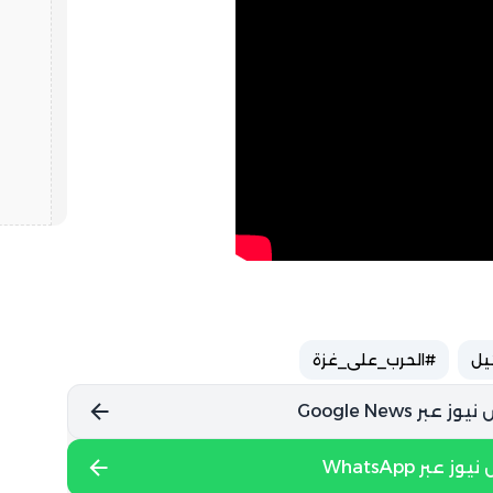
يل
#الحرب_على_غزة