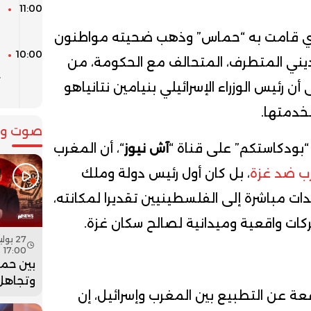
11:00
ا
ا
لذي قامت به “حماس” وذهب ضحيته مواطنون
10:00
لديني المتطرف، المتحالف مع الحكومة، من
ي
 رئيس الوزراء الإسرائيلي بنيامين نتانياهو
ب
خدمتها.
صوت وص
“بودكاستكم” على قناة “
آش نيوز
“، أن المغرب
رب ضد غزة
، بل كان أول رئيس دولة وملك
ات مباشرة إلى الفلسطينيين تقديرا لمكانته،
كات واقعية وميدانية لصالح سكان غزة.
17:00
بين حما
وتجاهل 
ة عن التطبيع بين المغرب وإسرائيل، إن
هل أعاد