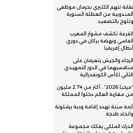
قابة تتهم الكثيري بحرمان موظفي
لمندوبية من العطلة السنوية
تلوح بالتصعيد
لقرعة تكشف مشوار المغرب
لفاسي ونهضة بركان في دوري
بطال إفريقيا
لرجاء والجيش يتعرفان على
نافسيهما في الدور التمهيدي
لثاني لكأس الكونفدرالية
“مرحبا 2026”.. أكثر من 2.74 مليون
ن مغاربة العالم دخلوا المملكة
زمة سبتة تهدد إقامة ودية برشلونة
اتحاد طنجة
لدرك الملكي يفكك مجموعة