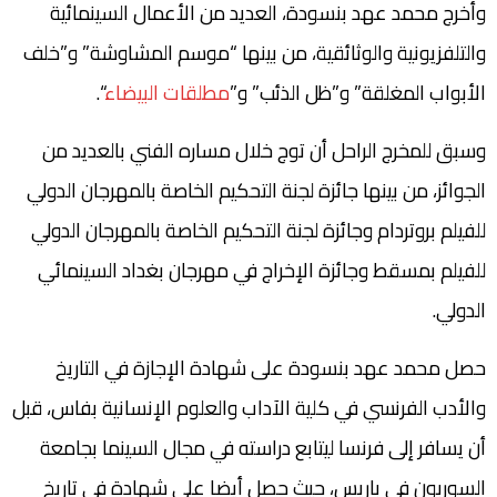
وأخرج محمد عهد بنسودة، العديد من الأعمال السينمائية
والتلفزيونية والوثائقية، من بينها “موسم المشاوشة” و”خلف
الأبواب المغلقة” و”ظل الذئب” و”
مطلقات البيضاء
“.
وسبق للمخرج الراحل أن توج خلال مساره الفني بالعديد من
الجوائز، من بينها جائزة لجنة التحكيم الخاصة بالمهرجان الدولي
للفيلم بروتردام وجائزة لجنة التحكيم الخاصة بالمهرجان الدولي
للفيلم بمسقط وجائزة الإخراج في مهرجان بغداد السينمائي
الدولي.
حصل محمد عهد بنسودة على شهادة الإجازة في التاريخ
والأدب الفرنسي في كلية الآداب والعلوم الإنسانية بفاس، قبل
أن يسافر إلى فرنسا ليتابع دراسته في مجال السينما بجامعة
السوربون في باريس، حيث حصل أيضا على شهادة في تاريخ