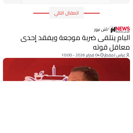
المقال التالي
/
آش نيوز
البام يتلقى ضربة موجعة ويفقد إحدى
معاقل قوته
عباس لمقطر
04 فبراير 2026 - 10:00