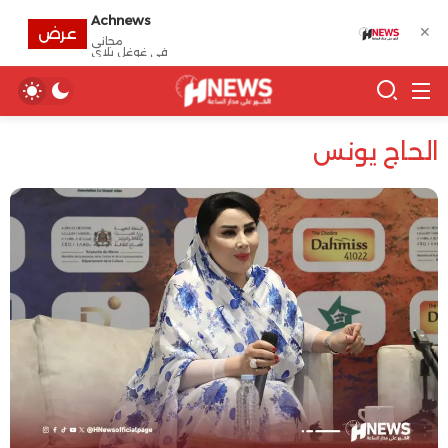
Achnews
✕
عرض
مجانى
في غوغل بلاي
الحاج يونس