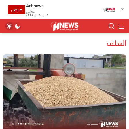
Achnews
✕
عرض
مجانى
في غوغل بلاي
العلف