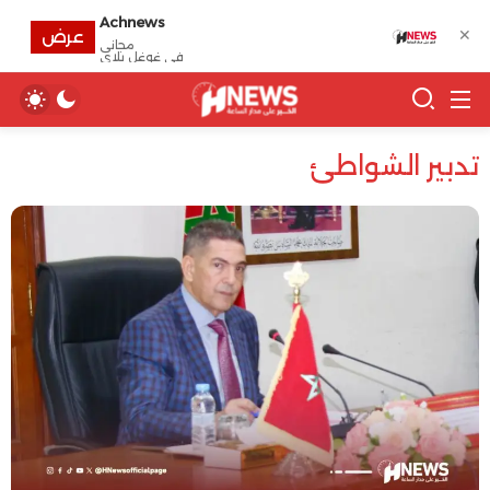
Achnews
✕
عرض
مجانى
في غوغل بلاي
تدبير الشواطئ