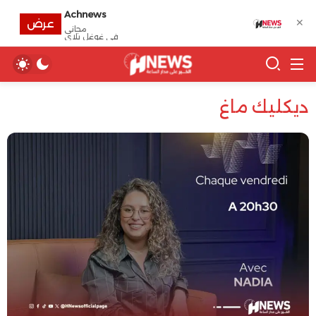
Achnews
✕
عرض
مجانى
في غوغل بلاي
ديكليك ماغ