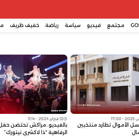
GO
مجتمع
فيديو
سياسة
رياضة
خفيف ظريف
مع
12 فبراير 2024 - 11:14
ل الأموال تطارد منتخبين
بالفيديو..مراكش تحتضن حفل
ال
الرفاهية “ذا لاكشري نيتورك”