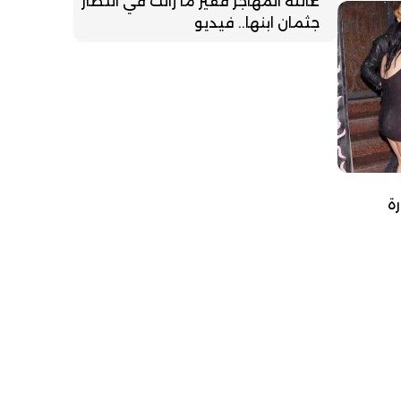
عائلة المهاجر فقير ما زالت في انتظار
جثمان ابنها.. فيديو
ة