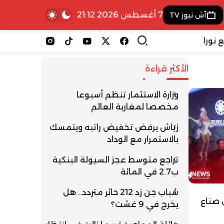
7 أغسطس 2026 21:12
آش نيوز TV
 نورا
الأكثر قراءة
وزارة الاستثمار تنظم أسبوعا
مخصصا لمغاربة العالم
زياش يرفض تخفيض راتبه ويتمسك
بالاستمرار مع الوداد
تراجع متوسط عجز السيولة البنكية
ب2.7 في المائة
شباب جن زد 212 حائر متردد.. هل
 صناع
يخرج في 9 غشت؟