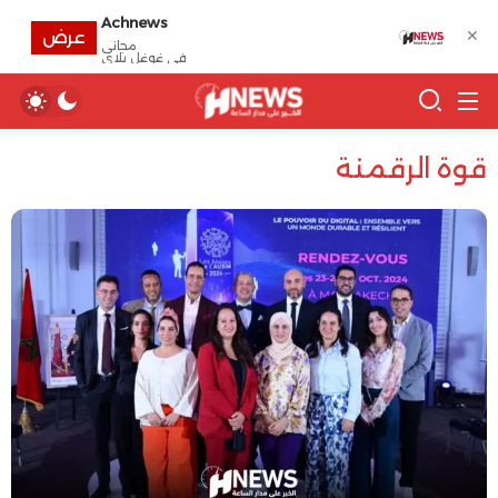
Achnews
✕
عرض
مجانى
في غوغل بلاي
قوة الرقمنة