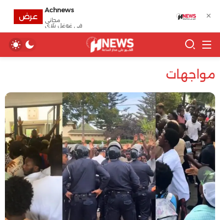
Achnews
✕
عرض
مجانى
في غوغل بلاي
مواجهات