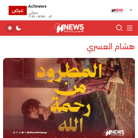
Achnews
✕
عرض
مجانى
في غوغل بلاي
هشام العسري