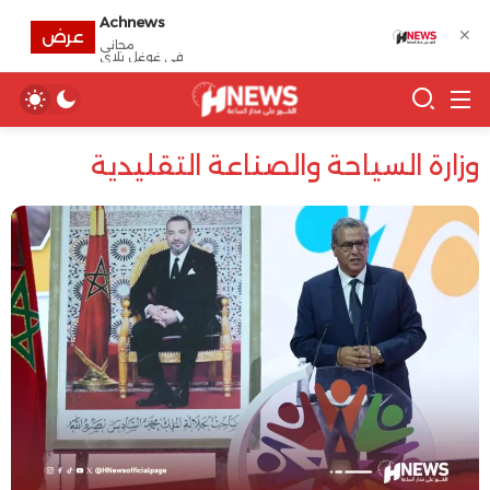
Achnews
✕
عرض
مجانى
في غوغل بلاي
وزارة السياحة والصناعة التقليدية