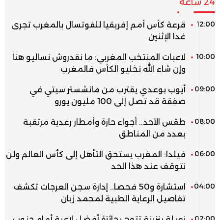
24 ساعة
12:00
قرعة كأس أمم إفريقيا للفوتسال بالمغرب تجرى
غدا الإثنين
10:00
لاعبات المنتخب المغربي: ما نقدروش نساليو هنا
وإن شاء الله نخليو الكأس فالمغرب
09:00
أيوب بوعدي يقترب من مانشستر سيتي في
صفقة قد تصل إلى 100 مليون يورو
08:00
طقس الأحد.. أجواء حارة وأمطار رعدية مرتقبة
بعدد من المناطق
06:00
فيلدا: المغرب يستحق التأهل إلى كأس العالم ولن
نتوقف عند هذا الحد
04:00
استشارة و50 فحصا.. إدارة سجن العرجات تكشف
تفاصيل الرعاية الطبية لمحمد زيان
02:00
نهيلة بنزينة تتوج بجائزة أفضل لاعبة أمام جنوب