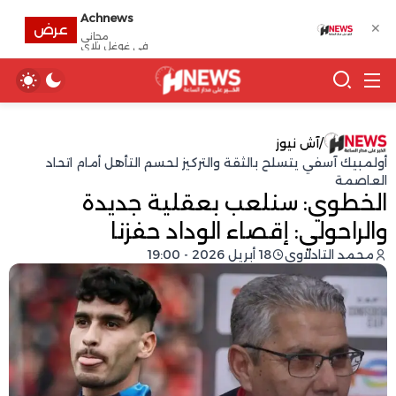
Achnews
✕
عرض
مجانى
في غوغل بلاي
/
آش نيوز
أولمبيك آسفي يتسلح بالثقة والتركيز لحسم التأهل أمام اتحاد
العاصمة
الخطوي: سنلعب بعقلية جديدة
والراحولي: إقصاء الوداد حفزنا
محمد التادلاوي
18 أبريل 2026 - 19:00