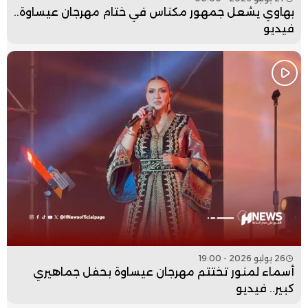
بهاوي يشعل جمهور مكناس في ختام مهرجان عيساوة..
فيديو
26 يوليو 2026 - 19:00
أسماء لمنور تختتم مهرجان عيساوة بحفل جماهيري
كبير.. فيديو