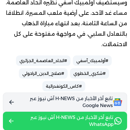
وسيستضيف أولمبيك آسفي نظيره اتحاد العاصمة،
مساء غد الأحد، على أرضية ملعب المسيرة، انطلاقا
من الساعة الثامنة، بعد انتهاء مباراة الذهاب
بالتعادل السلبي، في مواجهة مفتوحة على كل
الاحتمالات.
#أولمبيك_آسفي
#اتحاد_العاصمة_الجزائري
#شكري_الخطوي
#صلاح_الدين_الراحولي
#كاس_الكونفدرالية
تابع آخر الأخبار من H-NEWS آش نيوز عبر
Google News
تابع آخر الأخبار من H-NEWS آش نيوز عبر
WhatsApp