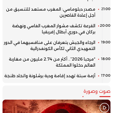
21:00
مصدر دبلوماسي: المغرب مستعد للتنسيق من
أجل إعادة القاصرين
20:00
القرعة تكشف مشوار المغرب الفاسي ونهضة
بركان في دوري أبطال إفريقيا
19:00
الرجاء والجيش يتعرفان على منافسيهما في الدور
التمهيدي الثاني لكأس الكونفدرالية
18:00
“مرحبا 2026”.. أكثر من 2.74 مليون من مغاربة
العالم دخلوا المملكة
17:00
أزمة سبتة تهدد إقامة ودية برشلونة واتحاد طنجة
صوت وصورة