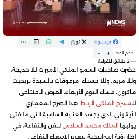
فيسبوك
تويتر
-
+
حجم الخط
2 دقائق للقراءة
حضرت صاحبات السمو الملكي الأميرات للا خديجة،
وللا مريم، وللا حسناء، مرفوقات بالسيدة بريجيت
ماكرون، مساء اليوم الأربعاء، العرض الافتتاحي
لل
مسرح الملكي الرباط
، هذا الصرح المعماري
الأيقوني الذي يجسد العناية السامية التي ما فتئ
يوليها
الملك محمد السادس
للفن والثقافة، في
إطار رؤية استراتيجية لتعزيز الإشعاع الثقافي