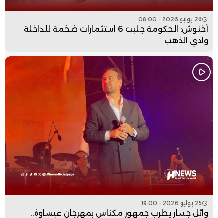
26 يوليو 2026 - 08:00
أخنوش: الحكومة جلبت 6 استثمارات ضخمة للداخلة
وادي الذهب
25 يوليو 2026 - 19:00
وائل جسار يطرب جمهور مكناس بمهرجان عيساوة..