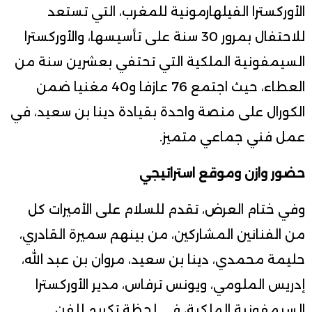
الأوركسترا الفيلهارمونية للمغرب، التي تستعد
للاحتفال بمرور 30 سنة على تأسيسها، والأوركسترا
السيمفونية الملكية التي تحتفي بعشرين سنة من
العطاء، حيث اجتمع 76 عازفا و40 مغنيا ضمن
الكورال على منصة واحدة بقيادة دينا بن سعيد، في
عمل فني جماعي متميز.
حضور وازن وموقع استراتيجي
وفي ختام العرض، تقدم للسلام على الأميرات كل
من الفنانين المشاركين، من بينهم سميرة القادري،
حليمة محمدي، دينا بن سعيد، مروان بن عبد الله،
إدريس الملومي، ويونس ترفاس، مدير الأوركسترا
السيمفونية الملكية، في لحظة تكريم للفن