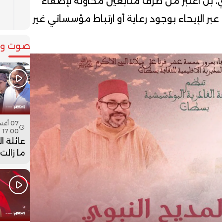
، بل اعتبر من طرف متابعين محاولة لإضفاء
ا
ف
 الإيحاء بوجود رعاية أو ارتباط مؤسساتي غير
صوت وص
17:00
عائلة ا
ما زالت
جثمان اب
فيديو