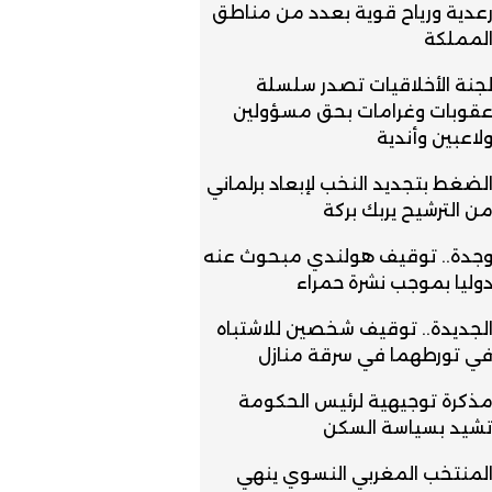
عدية ورياح قوية بعدد من مناطق
لمملكة
جنة الأخلاقيات تصدر سلسلة
قوبات وغرامات بحق مسؤولين
لاعبين وأندية
لضغط بتجديد النخب لإبعاد برلماني
ن الترشيح يربك بركة
جدة.. توقيف هولندي مبحوث عنه
وليا بموجب نشرة حمراء
لجديدة.. توقيف شخصين للاشتباه
ي تورطهما في سرقة منازل
ذكرة توجيهية لرئيس الحكومة
شيد بسياسة السكن
لمنتخب المغربي النسوي ينهي