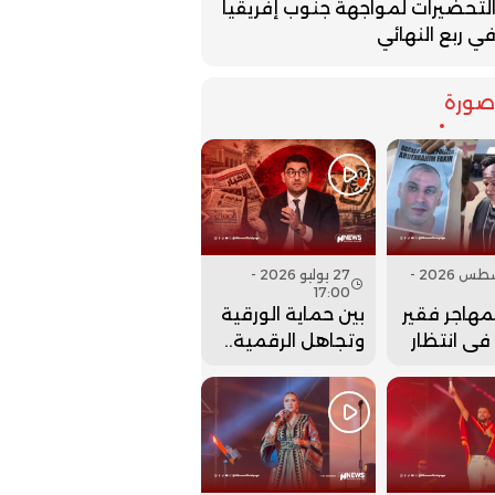
لتحضيرات لمواجهة جنوب إفريقيا
ي ربع النهائي
ورة
07 أغسطس 2026 -
27 يوليو 2026 -
17:00
لمهاجر فقير
بين حماية الورقية
 في انتظار
وتجاهل الرقمية..
نها..
هل أعادت وزارة
بنسعيد عقارب
الساعة إلى الوراء؟