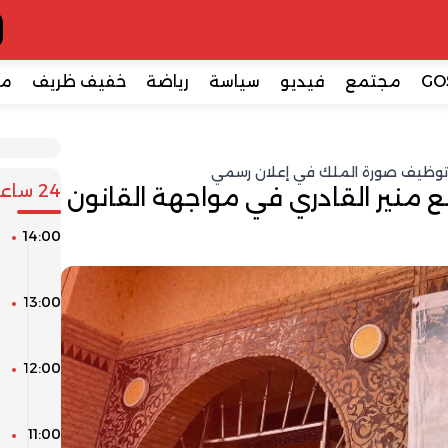
GO
مجتمع
فيديو
سياسة
رياضة
خفيف ظريف
مع
د توظيف صورة الملك في إعلان رسمي
24 ساعة
 منير القادري في مواجهة القانون
14:00
ا
ل
13:00
ك
ا
12:00
ا
ل
11:00
ط