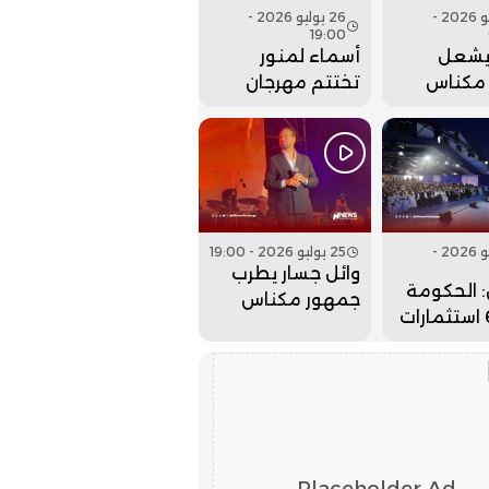
27 يوليو 2026 -
26 يوليو 2026 -
19:00
يشعل
أسماء لمنور
مكناس
تختتم مهرجان
م مهرجان
عيساوة بحفل
. فيديو
جماهيري كبير..
فيديو
26 يوليو 2026 -
25 يوليو 2026 - 19:00
وائل جسار يطرب
 الحكومة
جمهور مكناس
جلبت 6 استثمارات
بمهرجان عيساوة..
لداخلة
فيديو
لذهب
Placeholder Ad