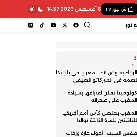
8 أغسطس 2026 14:37
آش نيوز TV
 نورا
لرجاء يفاوض لاعبا مغربيا في بلجيكا
ضمه في الميركاتو الصيفي
ولومبيا تعلن اعترافها بسيادة
لمغرب على صحرائه
لمغرب يحتضن كأس أمم أفريقيا
لناشئين للمرة الثالثة تواليا
قس السبت.. أجواء حارة وزخات