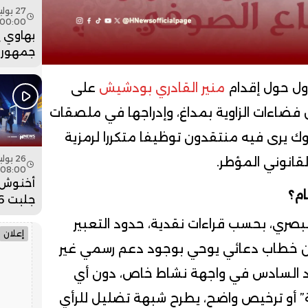
00:00
بهاوي 
جمهور 
في ختا
عيساوة.
ول حول إقدام
منير القادري بودشيش
على
ضاءات الزاوية بمداغ، وإدراجها في ملصقات
ك يرى فيه منتقدون توظيفا متكررا لرمزية
قانوني المؤطر.
08:00
أخنوش:
ام؟
ضخمة ل
لبصري، بحسب قراءات نقدية، حدود التعبير
وادي ا
إعلان
 من خطاب دعائي يوحي بوجود دعم رسمي غير
د السادس في واجهة نشاط خاص، دون أي
ة” أو ترخيص واضح، يطرح شبهة تضليل للرأي