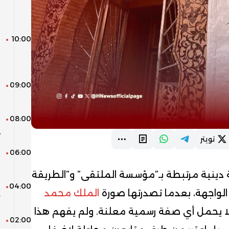
ر
ا
10:00
ل
ع
و
09:00
ا
م
08:00
و
د
تويتر
06:00
ا
ف
دينية مرتبطة بـ”مؤسسة الملتقى” و”الطريقة
04:00
م
 الواجهة، بعدما تصدرتها صورة
الملك محمد
ت
 يحمل أي صفة رسمية معلنة. ولم يفهم هذا
02:00
ا