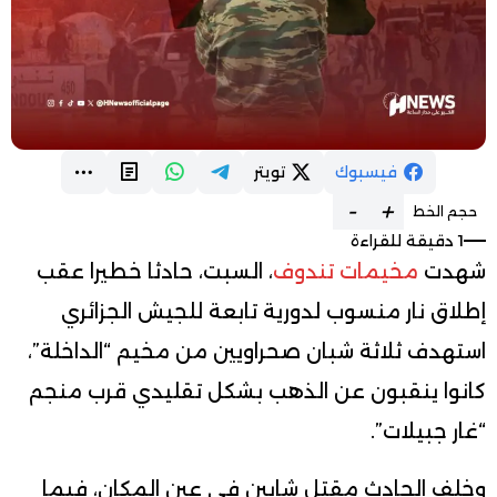
فيسبوك
تويتر
-
+
حجم الخط
1 دقيقة للقراءة
شهدت
مخيمات تندوف
، السبت، حادثا خطيرا عقب
إطلاق نار منسوب لدورية تابعة للجيش الجزائري
استهدف ثلاثة شبان صحراويين من مخيم “الداخلة”،
كانوا ينقبون عن الذهب بشكل تقليدي قرب منجم
“غار جبيلات”.
وخلف الحادث مقتل شابين في عين المكان، فيما