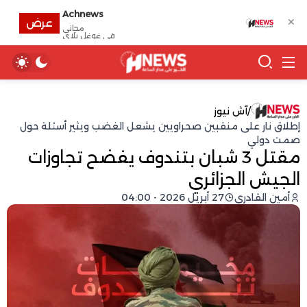
Achnews
✕
عرض
مجانى
في غوغل بلاي
/
آش نيوز
إطلاق نار على منقبين صحراويين يشعل الغضب ويثير أسئلة حول
صمت دولي
مقتل 3 شبان بتندوف يفضح تجاوزات
الجيش الجزائري
أمين القادري
27 أبريل 2026 - 04:00