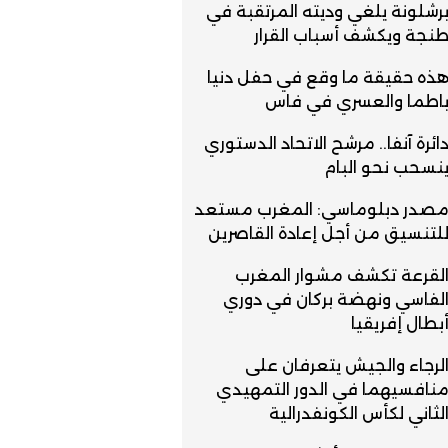
رشلونة يلغي وديته المرتقبة في
نجة ويكشف أسباب القرار
ذه حقيقة ما وقع في حفل دنيا
اطما والعسري في فاس
ائرة آنفا.. مرشح الاتحاد الدستوري
نسحب نحو البام
صدر دبلوماسي: المغرب مستعد
لتنسيق من أجل إعادة القاصرين
لقرعة تكشف مشوار المغرب
لفاسي ونهضة بركان في دوري
بطال إفريقيا
لرجاء والجيش يتعرفان على
نافسيهما في الدور التمهيدي
لثاني لكأس الكونفدرالية