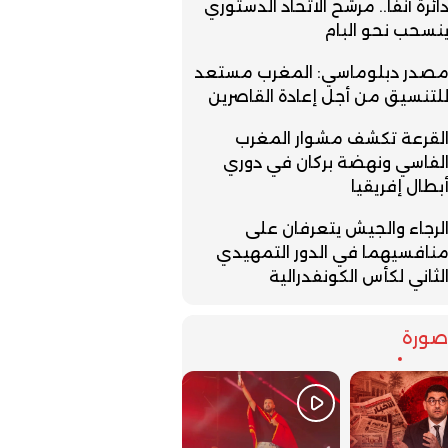
ائرة آنفا.. مرشح الاتحاد الدستوري
نسحب نحو البام
صدر دبلوماسي: المغرب مستعد
لتنسيق من أجل إعادة القاصرين
لقرعة تكشف مشوار المغرب
لفاسي ونهضة بركان في دوري
بطال إفريقيا
لرجاء والجيش يتعرفان على
نافسيهما في الدور التمهيدي
لثاني لكأس الكونفدرالية
ورة