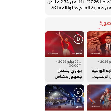
“مرحبا 2026”.. أكثر من 2.74 مليون
ن مغاربة العالم دخلوا المملكة
ورة
27 يوليو 2026 -
27 يوليو 2026 -
00:00
ية الورقية
بهاوي يشعل
الرقمية..
جمهور مكناس
ت وزارة
في ختام مهرجان
 عقارب
عيساوة.. فيديو
إلى الوراء؟