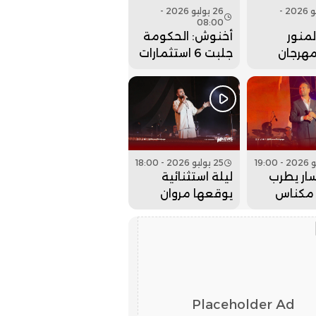
26 يوليو 2026 -
26 يوليو 2026 -
08:00
منور
أخنوش: الحكومة
مهرجان
جلبت 6 استثمارات
 بحفل
ضخمة للداخلة
 كبير..
وادي الذهب
25 يوليو 2026 - 18:00
ار يطرب
ليلة استثنائية
مكناس
يوقعها مروان
 عيساوة..
حاجي بمهرجان
عيساوة.. فيديو
Placeholder Ad