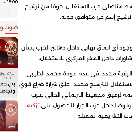
18:00
 وسط مناضلي حزب الاستقلال، خوفا من ترشيح
م
و ترشيح إسم غير متوافق حوله.
صوت وص
ود أي اتفاق نهائي داخل دهاليز الحزب بشأن
ورات داخل المقر المركزي للاستقلال.
والرغبة مجددا في عدم عودة محمد الطيبي،
17:00
بين حما
الاستقلال، للترشيح مجددا، خلق شرارة صراع قوي
وتجاهل 
عمه لرفيق مجعيط، البرلماني الحالي بحزب
هل أعاد
بنسعيد
رفوضا داخل حزب الجرار، للحصول على
تزكية
الساعة 
ت التشريعية المقبلة.