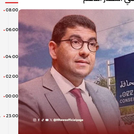
08:00
م
م
06:00
ن
ا
و
04:00
ا
ا
02:00
“
ر
00:00
ب
ط
23:00
ه
ب