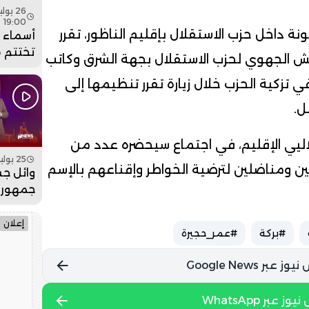
19:00
 داخل حزب الاستقلال بإقليم الناظور، تقرر
أسماء ل
تختتم 
ش الجهوي لحزب الاستقلال بجهة الشرق وكاتب
عيساوة
ي تزكية الحزب خلال زيارة تقرر تنظيمها إلى
جماهيري
فيديو
ل.
يي الإقليم، في اجتماع سيحضره عدد من
25 يوليو 2026 - 19:00
ين ومناضلين لترضية الخواطر وإقناعهم بالإسم
وائل جس
جمهور 
بمهرجان
فيديو
إعلان
#بركة
#عمر_حجيرة