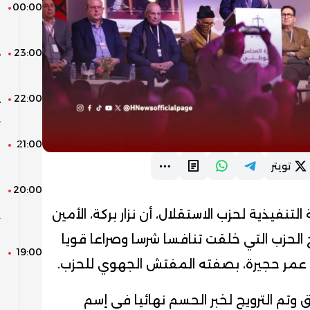
00:00
ب
ط
23:00
ه
ب
22:00
د
ي
21:00
م
ل
تويتر
20:00
ا
ا
نفيذية لحزب الاستقلال، أن نزار بركة، الأمين
أ
 الحزب التي خلقت تنافسا شرسا وصراعا قويا
19:00
ا
 عمر حجيرة، بصفته المفتش الجهوي للحزب.
م
ا
وتم الترويج لخبر الحسم نهائيا في إسم