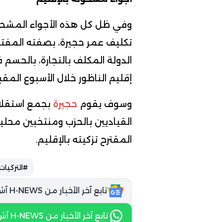
وفي ظل كل هذه الأجواء المشحونة
تكليف عمر حجيرة، بصفته المفت
الدولة المكلف بالتجارة، بالحسم ف
إقليم الناظور خلال الأسبوع المقب
وسوف يقوم
حجيرة
بجمع استقلال
القياديين بالحزب ومنتخبين محلي
المقترح تزكيته بالإقليم.
#التركيات
تابع آخر الأخبار من H-NEWS آش نيوز عبر Google News
تابع آخر الأخبار من H-NEWS آش نيوز عبر WhatsApp