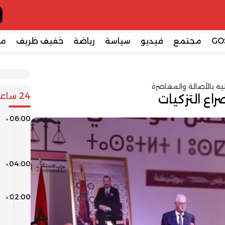
GO
مجتمع
فيديو
سياسة
رياضة
خفيف ظريف
مع
ه بالأصالة والمعاصرة
24 ساعة
اع التزكيات
06:00
ن
ا
و
04:00
ا
ا
02:00
“
ر