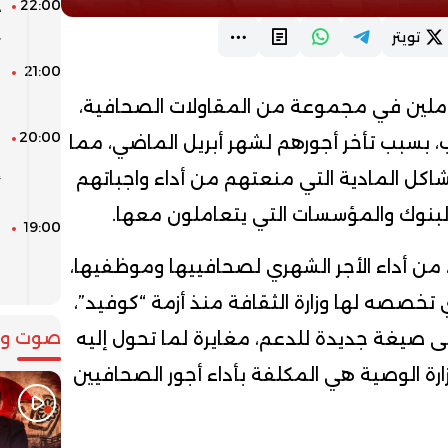
22:00
د
ي
تويتر
21:00
م
ل
ملين في مجموعة من المقاولات الصحافية،
20:00
ا
 بسبب تأخر أجورهم لشهر أبريل الماضي، مما
ا
كل المادية التي منعتهم من أداء واجباتهم
أ
م البنوك والمؤسسات التي يتعاملون معها.
19:00
ا
م
 من أداء الأجر الشهري لصحافييها وموظفيها،
ا
تخصصه لها وزارة الثقافة منذ أزمة “كوفيد”،
صوت وص
ى صيغة جديدة للدعم، مغايرة لما تحول إليه
زارة الوصية هي المكلفة بأداء أجور الصحافيين