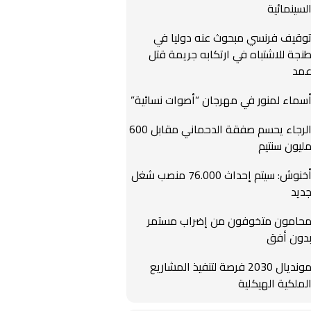
لسينمائية
وقيف فرنسي مبحوث عنه دوليا في
نجة للاشتباه في ارتكابه جريمة قتل
مد
سماء لمنور في مهرجان “أصوات نسائية”
الرجاء يحسم صفقة الدحماني مقابل 600
ليون سنتيم
أخنوش: سيتم إحداث 76.000 منصب شغل
ديد
حامون متخوفون من إضراب مستمر
دون أفق
مونديال 2030 فرصة لتنفيذ المشاريع
لملكية الهيكلية