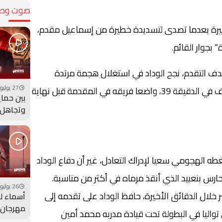
صوت وصو
بيرة بعدما تصدى لتسديدة خطيرة من إسماعيل مقدم،
 بجوار القائم.
دف التقدم، نجح الوداد في استغلال هجمة مرتدة
27 يوليو 2026 - 17:00
سريعة، ترجمها جوزيف باكاسو إلى هدف في الدقيقة 39، واضعا فريقه في المقدمة قبل نهاية
بين حماي
وتجاهل 
أعادت وز
عقارب ا
الوراء؟
ضغطه الهجومي سعيا لإدراك التعادل، غير أن دفاع الوداد
حارس بنعبيد الذي أنقذ مرماه في أكثر من مناسبة.
26 يوليو 2026 - 19:00
 خلال الدقائق الأخيرة، حافظ الوداد على تقدمه إلى
أسماء لم
مهرجان 
 تواليا في البطولة تحت قيادة مدربه محمد أمين
بحفل جما