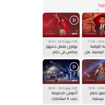
رة
27 يوليو 2026 - 00:00
ة الورقية
بهاوي يشعل جمهور
الرقمية.. هل
مكناس في ختام
ارة بنسعيد
مهرجان عيساوة..
لساعة إلى
فيديو
26 يوليو 2026 - 08:00
نور تختتم
أخنوش: الحكومة
عيساوة
جلبت 6 استثمارات
هيري كبير..
ضخمة للداخلة وادي