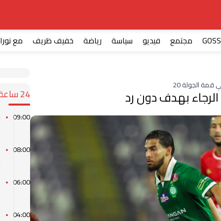
GOSS
مجتمع
فيديو
سياسة
رياضة
خفيف ظريف
مع نورا
 قمة الجولة 20
24 ساعة
 الرجاء بهدف دون رد
ل
09:00
ت
ت
08:00
ف
06:00
م
04:00