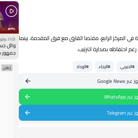
فيديو
داد الرياضي رصيده إلى 37 نقطة في المركز الرابع، مقلصا الفارق مع فرق المقدمة، بينما
25 يوليو 2026 - 19:00
وائل جس
جمهور 
بمهرجان
#الديربي
#الرجاء
#الوداد
فيديو
إعلان