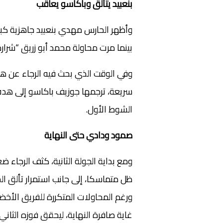
بنعبيد يتألق وباكاسو يعاقب
وأظهر الحارس مهدي بنعبيد جاهزية ك
بينما مرت محاولة محمد أبو زريق “شرارة”
وفي الوقت الذي بحث فيه الرجاء عن ه
الشوط الأول.
صمود ودادي حتى النهاية
ومع بداية الجولة الثانية، كثف الرجاء 
ظل متماسكا، إلى جانب استمرار تألق ال
ورغم المحاولات المتكررة للفريق الأخضر
غاية صافرة النهاية، ليحقق فوزه الثاني