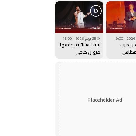
الذهب
25 يوليو 2026 - 18:00
ار يطرب
ليلة استثنائية يوقعها
مكناس
مروان حاجي
 عيساوة..
بمهرجان عيساوة..
فيديو
Placeholder Ad