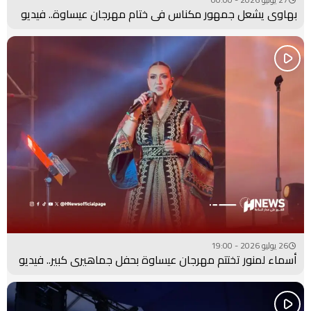
بهاوي يشعل جمهور مكناس في ختام مهرجان عيساوة.. فيديو
26 يوليو 2026 - 19:00
أسماء لمنور تختتم مهرجان عيساوة بحفل جماهيري كبير.. فيديو