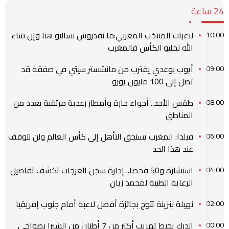
24 ساعة
لاعبات المنتخب المغربي:ما نقدروش نساليو هنا وإن شاء
10:00
الله نخليو الكأس فالمغرب
أيوب بوعدي يقترب من مانشستر سيتي في صفقة قد
09:00
تصل إلى 100 مليون يورو
طقس الأحد.. أجواء حارة وأمطار رعدية مرتقبة بعدد من
08:00
المناطق
فيلدا: المغرب يستحق التأهل إلى كأس العالم ولن نتوقف
06:00
عند هذا الحد
استشارة و50 فحصا.. إدارة سجن العرجات تكشف تفاصيل
04:00
الرعاية الطبية لمحمد زيان
نهيلة بنزينة تتوج بجائزة أفضل لاعبة أمام جنوب إفريقيا
02:00
الدرك يحبط تهريب أكثر من 7 أطنان من الشيرا بضواحي
00:00