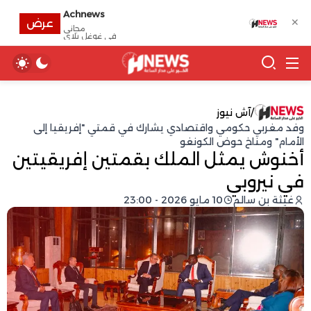
Achnews
✕
عرض
مجانى
في غوغل بلاي
/
آش نيوز
وفد مغربي حكومي واقتصادي يشارك في قمتي "إفريقيا إلى
الأمام" ومناخ حوض الكونغو
أخنوش يمثل الملك بقمتين إفريقيتين
في نيروبي
غيثة بن سالم
10 مايو 2026 - 23:00