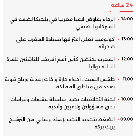
24 ساعة
14:00
الرجاء يفاوض لاعبا مغربيا في بلجيكا لضمه في
الميركاتو الصيفي
13:00
كولومبيا تعلن اعترافها بسيادة المغرب على
صحرائه
12:00
المغرب يحتضن كأس أمم أفريقيا للناشئين للمرة
الثالثة تواليا
11:00
طقس السبت.. أجواء حارة وزخات رعدية ورياح قوية
بعدد من مناطق المملكة
10:00
لجنة الأخلاقيات تصدر سلسلة عقوبات وغرامات
بحق مسؤولين ولاعبين وأندية
09:00
الضغط بتجديد النخب لإبعاد برلماني من الترشيح
يربك بركة