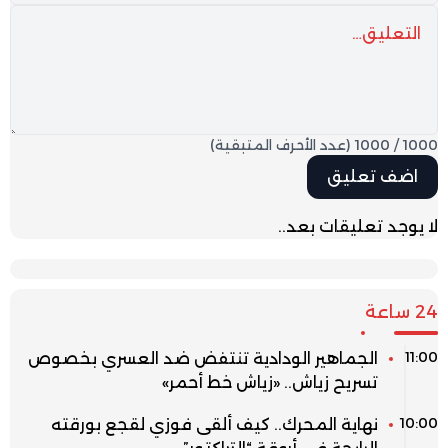
1000
/
1000
(عدد الأحرف المتبقية)
لا يوجد تعليقات بعد..
24 ساعة
11:00
الجماهير الودادية تنتفض ضد العسري بخصوص
تسريح زياش.. «زياش خط أحمر»
10:00
نهاية المحرك.. كيف ألقى فوزي لقجع بورقته