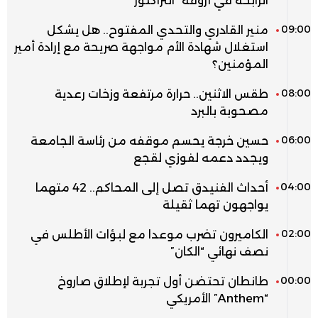
الرابحة في أروقة “التراكتور”
09:00
منير القادري والتحدي المفتوح.. هل يشكل
استغلال شهادة الأم مواجهة صريحة مع إرادة أمير
المؤمنين؟
08:00
طقس الاثنين.. حرارة مرتفعة وزخات رعدية
مصحوبة بالبرد
06:00
حسين خرجة يحسم موقفه من رئاسة الجامعة
ويجدد دعمه لفوزي لقجع
04:00
أحداث الفنيدق تصل إلى المحاكم.. 42 متهما
يواجهون تهما ثقيلة
02:00
الكاميرون تضرب موعدا مع لبؤات الأطلس في
نصف نهائي “الكان”
00:00
طانطان تحتضن أول تجربة لإطلاق صاروخ
“Anthem” الأمريكي