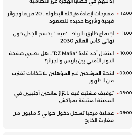
إدانتهم في قضايا الهجرة غير النظامية
12:00
مقترحات لإعادة هيكلة البطولة.. 20 فريقا وجوائز
فردية وشروط جديدة للصعود
11:00
اجتماع طارئ بالرباط.. “فيفا” يحسم الجدل حول
نهائي كأس العالم 2030
10:00
اعتقال أحد قادة “DZ Mafia”.. هل يطوي صفحة
التوتر الأمني بين باريس والجزائر؟
09:00
لائحة المرشحين غير المؤهلين للانتخابات تقترب
من الظهور
08:00
توقيف مشتبه فيه بابتزاز سائحين أجنبيين في
المدينة العتيقة بمراكش
06:00
عملية مرحبا تسجل دخول حوالي 3 مليون من
مغاربة الخارج