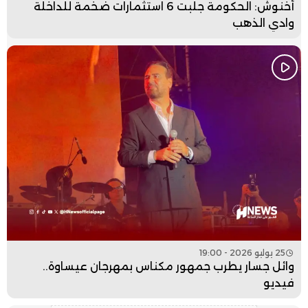
أخنوش: الحكومة جلبت 6 استثمارات ضخمة للداخلة
وادي الذهب
25 يوليو 2026 - 19:00
وائل جسار يطرب جمهور مكناس بمهرجان عيساوة..
فيديو