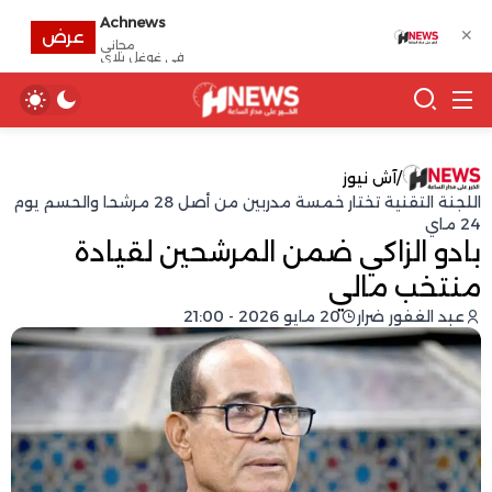
Achnews
✕
عرض
مجانى
في غوغل بلاي
/
آش نيوز
اللجنة التقنية تختار خمسة مدربين من أصل 28 مرشحا والحسم يوم
24 ماي
بادو الزاكي ضمن المرشحين لقيادة
منتخب مالي
عبد الغفور ضرار
20 مايو 2026 - 21:00