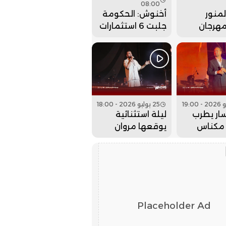
08:00
منور
أخنوش: الحكومة
مهرجان
جلبت 6 استثمارات
 بحفل
ضخمة للداخلة
 كبير..
وادي الذهب
25 يوليو 2026 - 18:00
ار يطرب
ليلة استثنائية
مكناس
يوقعها مروان
 عيساوة..
حاجي بمهرجان
عيساوة.. فيديو
Placeholder Ad