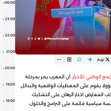
00:00
أ
ن
23:00
ا
0
22:00
م
21:00
م
م
تويتر
20:00
ا
مع الوطني للأحرار
، أن المغرب يمر بمرحلة
19:00
إ
لا يقوم على المعطيات الواقعية والبدائل
ل
طاب المعارض اختار الرهان على التشكيك
18:00
ش
سة سياسية قائمة على البرامج والحلول.
ا