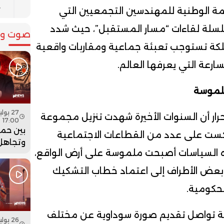
ي
ة الوطنية للمهندسين التجمعيين التي
سلة لقاءات “مسار المستقبل”، حيث شدد
صوت وص
ملكة تستوجب تعبئة جماعية ومقاربات واقعية
ارعة التي يعرفها العالم.
ملموسة
رار أن السنوات الأخيرة شهدت تنزيل مجموعة
17:00
بين حما
عكست على عدد من القطاعات الاجتماعية
وتجاهل 
هذه السياسات أصبحت ملموسة على أرض الواقع،
هل أعاد
بنسعيد
بعض الأطراف إلى اعتماد خطاب التشكيك
الساعة 
حكومية.
ة تواصل تقديم صورة سوداوية عن مختلف