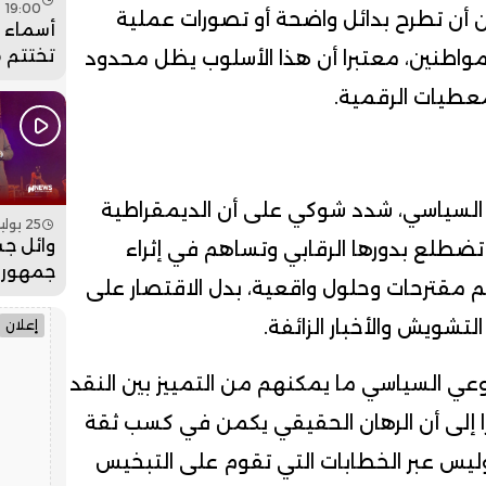
19:00
ن أن تطرح بدائل واضحة أو تصورات عملية
أسماء ل
تختتم 
مواطنين، معتبرا أن هذا الأسلوب يظل محدود
عيساوة
لمعطيات الرقمية.
جماهيري
فيديو
سياسي، شدد شوكي على أن الديمقراطية
25 يوليو 2026 - 19:00
وائل جس
تضطلع بدورها الرقابي وتساهم في إثراء
جمهور 
مقترحات وحلول واقعية، بدل الاقتصار على
بمهرجان
فيديو
لتشويش والأخبار الزائفة.
إعلان
وعي السياسي ما يمكنهم من التمييز بين النقد
يرا إلى أن الرهان الحقيقي يكمن في كسب ثقة
ت وليس عبر الخطابات التي تقوم على التبخيس