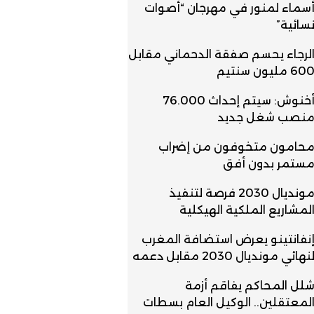
سماء لمنور في مهرجان “أصوات
سائية”
لرجاء يحسم صفقة الدحماني مقابل
60 مليون سنتيم
أخنوش: سيتم إحداث 76.000
نصب شغل جديد
حامون متخوفون من إضراب
ستمر بدون أفق
مونديال 2030 فرصة لتنفيذ
لمشاريع الملكية الهيكلية
نفانتينو يعرض استضافة المغرب
نهائي مونديال 2030 مقابل دعمه
لل المحاكم يفاقم أزمة
لمعتقلين.. الوكيل العام بسطات