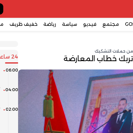
GO
مجتمع
فيديو
سياسة
رياضة
خفيف ظريف
مع
وى من حملات التشكيك
24 ساعة
تربك خطاب المعارضة
06:00
م
04:00
ا
02:00
ت
ف
ق