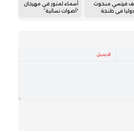
ف فرنسي مبحوث
أسماء لمنور في مهرجان
وليا في طنجة
“أصوات نسائية”
باه في ارتكابه جريمة
عمد