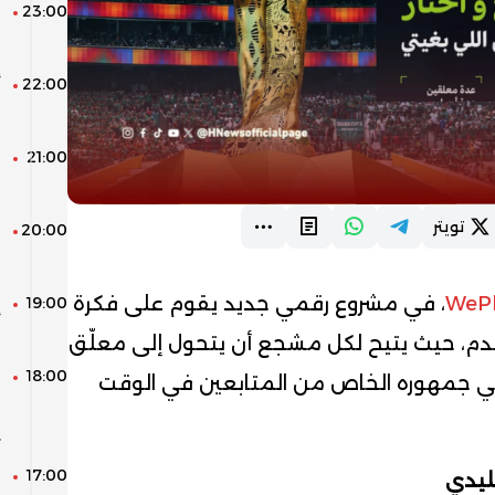
23:00
ا
0
22:00
م
21:00
م
م
تويتر
20:00
ا
WePl
، في مشروع رقمي جديد يقوم على فكرة
19:00
إ
ل
دم، حيث يتيح لكل مشجع أن يتحول إلى معلّق
18:00
ش
يبني جمهوره الخاص من المتابعين في الوقت
ا
ي
17:00
ل
قليدي