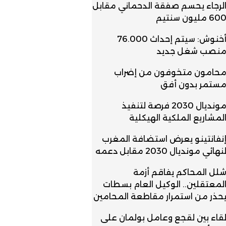
لرجاء يحسم صفقة الدحماني مقابل
60 مليون سنتيم
أخنوش: سيتم إحداث 76.000
نصب شغل جديد
حامون متخوفون من إضراب
ستمر بدون أفق
مونديال 2030 فرصة لتنفيذ
لمشاريع الملكية الهيكلية
نفانتينو يعرض استضافة المغرب
نهائي مونديال 2030 مقابل دعمه
لل المحاكم يفاقم أزمة
لمعتقلين.. الوكيل العام بسطات
حذر من استمرار مقاطعة المحامين
قاء بين لقجع وعامل بولمان على