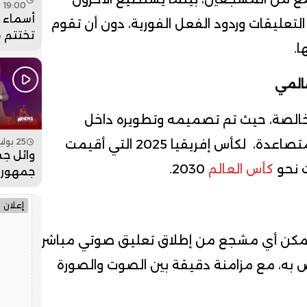
19:00
أسماء ل
 التعليقات وردود الفعل الفورية، دون أن تقوم
تختتم 
ا.
عيساوة
جماهيري
المي
فيديو
الصة، حيث تم تصميمه وتطويره داخل
25 يوليو 2026 - 19:00
المغرب، في سياق حركية كروية متصاعدة، لكأس إفريقيا 2025 التي أقيمت
وائل جس
ت نحو
كأس العالم
2030.
جمهور 
بمهرجان
فيديو
إعلان
تفاعلية تمكن أي مشجع من إطلاق تعليق صوتي مباشر
ص به، مع مزامنة دقيقة بين الصوت والصورة