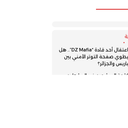
اعتقال أحد قادة “DZ Mafia”.. هل
طوي صفحة التوتر الأمني بين
اريس والجزائر؟
ائحة المرشحين غير المؤهلين
لانتخابات تقترب من الظهور
وقيف مشتبه فيه بابتزاز سائحين
جنبيين في المدينة العتيقة
مراكش
عملية مرحبا تسجل دخول حوالي 3
ليون من مغاربة الخارج