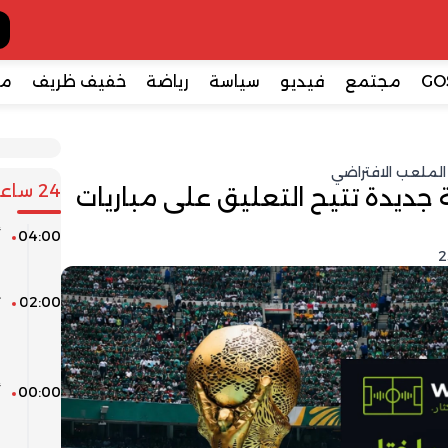
GO
مجتمع
فيديو
سياسة
رياضة
خفيف ظريف
مع
لملعب الافتراضي
24 ساعة
غربية جديدة تتيح التعليق على مباريات
04:00
ا
02:00
ت
ف
ق
00:00
أ
ن