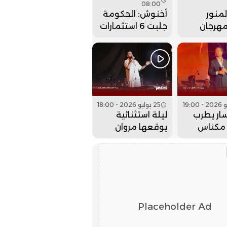
08:00
منور
أخنوش: الحكومة
مهرجان
جلبت 6 استثمارات
 بحفل
ضخمة للداخلة
 كبير..
وادي الذهب
25 يوليو 2026 - 18:00
ار يطرب
ليلة استثنائية
مكناس
يوقعها مروان
 عيساوة..
حاجي بمهرجان
عيساوة.. فيديو
Placeholder Ad