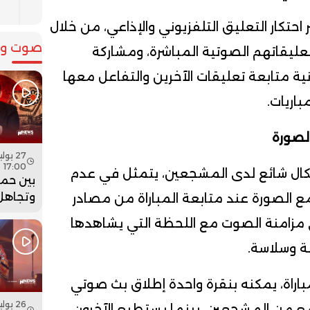
ب
WePlaye على كسر احتكار التعليق التلفزيوني والإذاعي، من خلال
صوت وص
ليقاتهم الصوتية المباشرة، ومشاركة
نية متابعة تعليقات الآخرين والتفاعل معها
اريات.
لصورة
17:00
شكال شائع لدى المشجعين، يتمثل في عدم
بين حما
وتجاهل 
 الصورة عند متابعة المباراة من مصادر
هل أعاد
 وتعمل WePlayer على مزامنة الصوت مع اللحظة التي يشاهدها
بنسعيد
الساعة 
ة وسلاسة.
اراة، يمكنه بنقرة واحدة إطلاق بث صوتي
ع من المشجعين، بينما يستطيع الآخرون