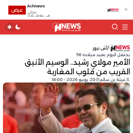
Achnews
✕
عرض
مجانى
في غوغل بلاي
/
آش نيوز
يحتفل اليوم بعيد ميلاده 56
الأمير مولاي رشيد.. الوسيم الأنيق
القريب من قلوب المغاربة
غيثة بن سالم
20 يونيو 2026 - 18:00