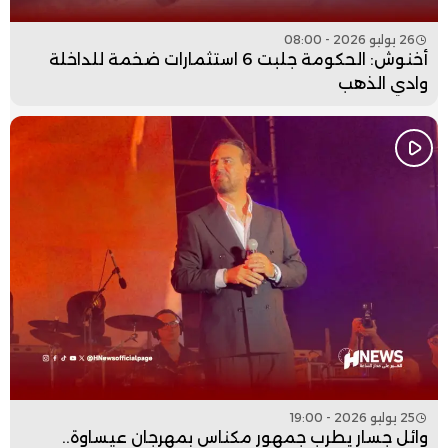
26 يوليو 2026 - 08:00
أخنوش: الحكومة جلبت 6 استثمارات ضخمة للداخلة
وادي الذهب
25 يوليو 2026 - 19:00
وائل جسار يطرب جمهور مكناس بمهرجان عيساوة..