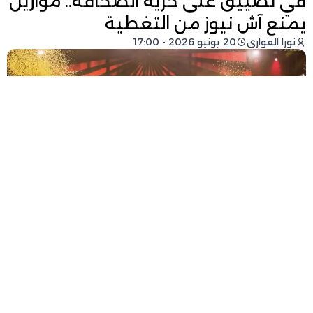
في تضييق على حرية الصحافة.. موازين
يمنع آش نيوز من التغطية
نورا الفواري
20 يونيو 2026 - 17:00
فيسبوك
تويتر
-
+
حجم الخط
2 دقائق للقراءة