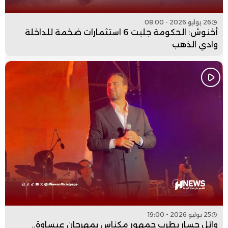
26 يوليو 2026 - 08:00
أخنوش: الحكومة جلبت 6 استثمارات ضخمة للداخلة
وادي الذهب
25 يوليو 2026 - 19:00
وائل جسار يطرب جمهور مكناس بمهرجان عيساوة..