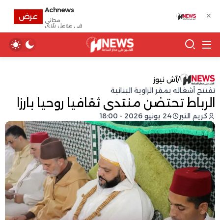
Achnews
✕
عرض
مجانى
في غوغل بلاي
/
آش نيوز
تفتتح أشغاله بمقر الزاوية البنانية
الرباط تحتضن منتدى ثقافيا روحيا بارزا
كريم التبر
24 يونيو 2026 - 18:00