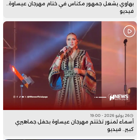
بهاوي يشعل جمهور مكناس في ختام مهرجان عيساوة..
فيديو
26 يوليو 2026 - 19:00
أسماء لمنور تختتم مهرجان عيساوة بحفل جماهيري
كبير.. فيديو