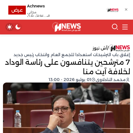
Achnews
✕
عرض
مجانى
في غوغل بلاي
/
آش نيوز
إغلاق باب الترشيحات استعدادا للجمع العام وانتخاب رئيس جديد
7 مترشحين يتنافسون على رئاسة الوداد
لخلافة آيت منا
محمد التادلاوي
01 يوليو 2026 - 13:00