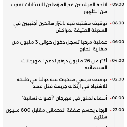
09:00
لائحة المرشحين غير المؤهلين للانتخابات تقترب
من الظهور
08:00
توقيف مشتبه فيه بابتزاز سائحين أجنبيين في
المدينة العتيقة بمراكش
06:00
عملية مرحبا تسجل دخول حوالي 3 مليون من
مغاربة الخارج
04:00
أكثر من 26 مليون درهم لدعم المهرجانات
السينمائية
02:00
توقيف فرنسي مبحوث عنه دوليا في طنجة
للاشتباه في ارتكابه جريمة قتل عمد
00:00
أسماء لمنور في مهرجان “أصوات نسائية”
23:00
الرجاء يحسم صفقة الدحماني مقابل 600 مليون
سنتيم