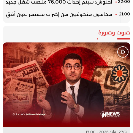
22:00
أخنوش: سيتم إحداث 76.000 منصب شغل جديد
21:00
محامون متخوفون من إضراب مستمر بدون أفق
صوت وصورة
27 يوليو 2026 - 17:00