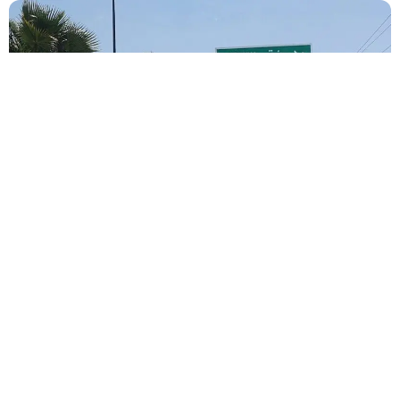
فيسبوك
تويتر
-
+
حجم الخط
2 دقائق للقراءة
كشفت مصادر مقربة من مرشح برلماني، أن هذا
الاخير اشتكى لمحيطه من فساد نوع من السمك