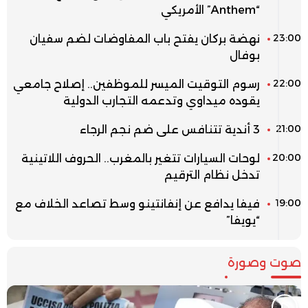
“Anthem” الأمريكي
23:00
نهضة بركان يفتح باب المفاوضات لضم سفيان
بوفال
22:00
رسوم التوقيت الميسر للموظفين.. إصلاح جامعي
يقوده ميداوي وتدعمه التجارب الدولية
21:00
3 أندية تتنافس على ضم نجم الرجاء
20:00
لوحات السيارات تتغير بالمغرب.. الحروف اللاتينية
تدخل نظام الترقيم
19:00
فيفا يدافع عن إنفانتينو وسط تصاعد الخلاف مع
“يويفا”
صوت وصورة