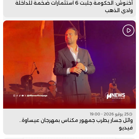
أخنوش: الحكومة جلبت 6 استثمارات ضخمة للداخلة
وادي الذهب
25 يوليو 2026 - 19:00
وائل جسار يطرب جمهور مكناس بمهرجان عيساوة..
فيديو