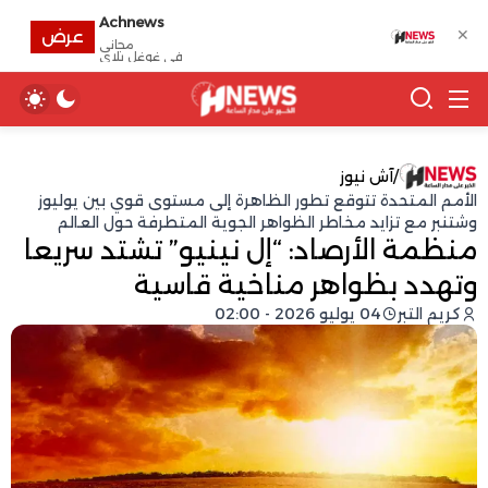
Achnews
✕
عرض
مجانى
في غوغل بلاي
/
آش نيوز
الأمم المتحدة تتوقع تطور الظاهرة إلى مستوى قوي بين يوليوز
وشتنبر مع تزايد مخاطر الظواهر الجوية المتطرفة حول العالم
منظمة الأرصاد: “إل نينيو” تشتد سريعا
وتهدد بظواهر مناخية قاسية
كريم التبر
04 يوليو 2026 - 02:00