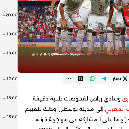
م
20:00
ا
19:00
إ
ل
18:00
ش
ا
ي
تويتر
17:00
ل
ب
16:00
ا
ري
وشادي رياض لفحوصات طبية دقيقة
غ
 المغربي
إلى مدينة بوسطن، وذلك لتقييم
15:00
إ
رتهما على المشاركة في مواجهة فرنسا،
ض