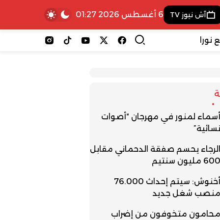
6 أغسطس 2026 01:27
آش نيوز TV
 نورا
سماء لمنور في مهرجان “أصوات
سائية”
لرجاء يحسم صفقة الدحماني مقابل
60 مليون سنتيم
أخنوش: سيتم إحداث 76.000
نصب شغل جديد
حامون متخوفون من إضراب