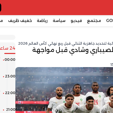
GO
مجتمع
فيديو
سياسة
رياضة
خفيف ظريف
مع
 لتحديد جاهزية الثنائي قبل ربع نهائي كأس العالم 2026
24 ساعة
لصيباري وشادي قبل مواجهة
00:00
أ
ن
23:00
ا
0
22:00
م
21:00
م