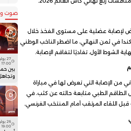
سات ربع نهائي كأس العالم 2026.
صوت وص
ض لإصابة عضلية على مستوى الفخذ خلال
ندا في ثمن النهائي، ما اضطر الناخب الوطني
ة الشوط الأول، تفاديًا لتفاقم الإصابة.
17:00
م
بين حما
وتجاهل 
ني من الإصابة التي تعرض لها في مباراة
هل أعاد
بنسعيد
صل الطاقم الطبي متابعة حالته عن كثب، في
الساعة 
بل اللقاء المرتقب أمام المنتخب الفرنسي.
ي
19:00