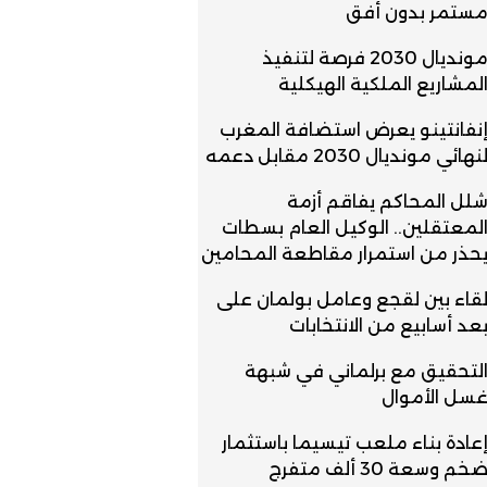
ستمر بدون أفق
مونديال 2030 فرصة لتنفيذ
لمشاريع الملكية الهيكلية
نفانتينو يعرض استضافة المغرب
نهائي مونديال 2030 مقابل دعمه
لل المحاكم يفاقم أزمة
لمعتقلين.. الوكيل العام بسطات
حذر من استمرار مقاطعة المحامين
قاء بين لقجع وعامل بولمان على
عد أسابيع من الانتخابات
لتحقيق مع برلماني في شبهة
سل الأموال
عادة بناء ملعب تيسيما باستثمار
خم وسعة 30 ألف متفرج