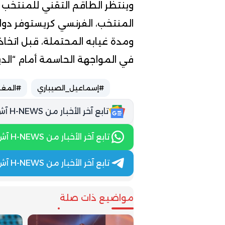
وينتظر الطاقم التقني للمنتخب 
المنتخب، الفرنسي كريستوفر دو
ومدة غيابه المحتملة، قبل اتخاذ ا
في المواجهة الحاسمة أمام “الدي
#إسماعيل_الصيباري
#المغر
تابع آخر الأخبار من H-NEWS آش نيوز عبر Google News
تابع آخر الأخبار من H-NEWS آش نيوز عبر WhatsApp
تابع آخر الأخبار من H-NEWS آش نيوز عبر Telegram
مواضيع ذات صلة