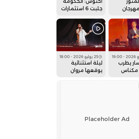
منور
أخنوش: الحكومة
مهرجان
جلبت 6 استثمارات
 بحفل
ضخمة للداخلة
 كبير..
وادي الذهب
25 يوليو 2026 - 18:00
ار يطرب
ليلة استثنائية
مكناس
يوقعها مروان
 عيساوة..
حاجي بمهرجان
عيساوة.. فيديو
Placeholder Ad