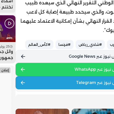
أسماء ل
الوطني التقرير النهائي الذي سيعده طبيب
تختتم 
لوت، والذي سيحدد طبيعة إصابة كل لاعب
عيساوة
جماهيري
لقرار النهائي بشأن إمكانية الاعتماد عليهما
فيديو
وك”.
ب
#شادي_رياض
#فرنسا
#كأس_العالم
25 يوليو 2026 - 19:00
وائل جس
جمهور 
بمهرجان
فيديو
إعلان