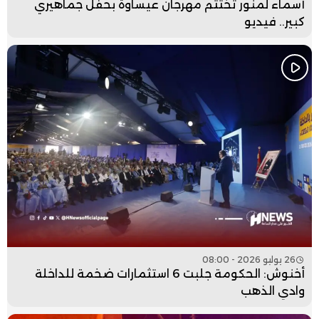
أسماء لمنور تختتم مهرجان عيساوة بحفل جماهيري
كبير.. فيديو
26 يوليو 2026 - 08:00
أخنوش: الحكومة جلبت 6 استثمارات ضخمة للداخلة
وادي الذهب