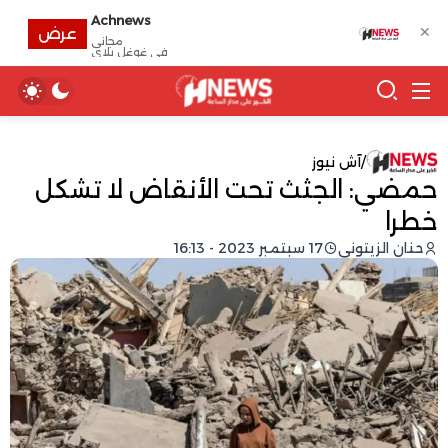
Achnews
✕
عرض
مجانى
في غوغل بلاي
/
آش نيوز
حمضي: الجثث تحت الأنقاض لا تشكل
خطرا
حنان الزيتوني
17 سبتمبر 2023 - 16:13