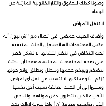
وصونا كذلك للحقوق والآثار القانونية المترتبة عن
الوفاة.
لا تنقل الأمراض
وأضاف الطيب حمضي، في اتصال مع “آش نيوز”، أنه
عكس المعتقدات السائدة، فإن الجثث المتبقية
تحت الأنقاض في انتظار انتشالها، لا تشكل خطرا
على صحة المجتمعات المحلية، موضحا أن الجثث
تتضخم ويرتفع حجمها وتتحلل وتطلق روائح حولها
تزكم الأنوف، لكنها لا تتسبب في نقل أي أمراض،
ومشيرا إلى أن الجثث العالقة تسبب أذى نفسيا
للأقرباء الذين ينتظرون دفن موتاهم، وللناجين
الذين يؤلمهم معرفة أن أرواحا بشرية لازالت تحت