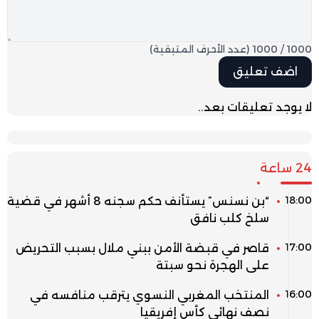
1000
/
1000
(عدد الأحرف المتبقية)
لا يوجد تعليقات بعد..
24 ساعة
18:00
“بن نسنس” يستأنف حكم سجنه 8 أشهر في قضية
سلخ كلب نافق
17:00
قاصر في قبضة الأمن ببني ملال بسبب التحريض
على الهجرة نحو سبتة
16:00
المنتخب المغربي النسوي يترقب منافسه في
نصف نهائي كأس إفريقيا