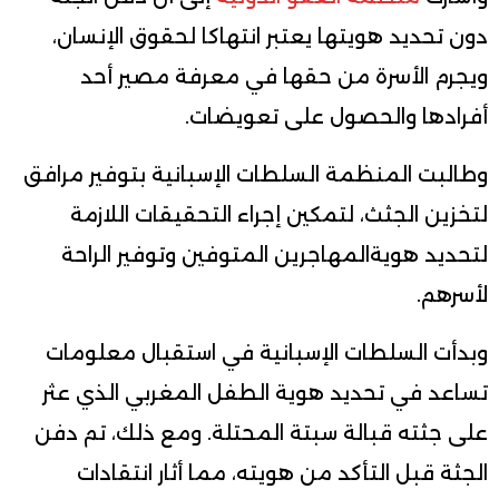
دون
تحديد
هويتها
يعتبر
انتهاكا
لحقوق
الإنسان،
ويجرم
الأسرة
من حقها
في
معرفة
مصير
أحد
أفرادها
والحصول
على
تعويضات
.
وطالبت
المنظمة
السلطات
الإسبانية
بتوفير
مرافق
لتخزين
الجثث،
لتمكين
إجراء
التحقيقات
اللازمة
لتحديد
هوية
المهاجرين
المتوفين
وتوفير
الراحة
لأسرهم
.
وبدأت
السلطات
الإسبانية
في
استقبال
معلومات
تساعد
في
تحديد
هوية
الطفل
المغربي
الذي
عثر
على
جثته
قبالة
سبتة
المحتلة
.
ومع
ذلك،
تم
دفن
الجثة
قبل
التأكد
من
هويته،
مما
أثار
انتقادات