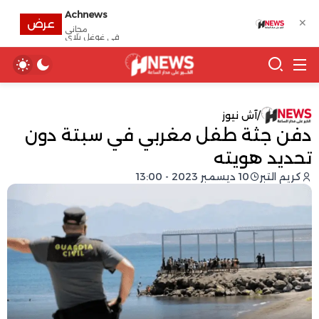
Achnews
✕
عرض
مجانى
في غوغل بلاي
/
آش نيوز
دفن جثة طفل مغربي في سبتة دون
تحديد هويته
كريم التبر
10 ديسمبر 2023 - 13:00