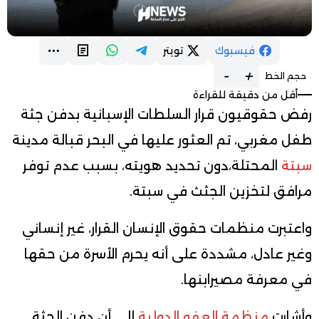
فيسبوك
تويتر
-
+
حجم الخط
أقل من دقيقة للقراءة
رفض
حقوقيون
قرار
السلطات
الإسبانية
بدفن
جثة
طفل
مغربي،
تم
العثور
عليها
في
البحر
قبالة
مدينة
سبتة
المحتلة،
دون
تحديد
هويته،
بسبب
عدم
توفر
مرافق
لتخزين
الجثث
في
سبتة
.
واعتبرت
منظمات
حقوق
الإنسان
القرار،
غير
إنساني
وغير
عادل،
مشددة
على
أنه
يحرم
الأسرة
من
حقها
في
معرفة
مصير
ابنها
.
وأشارت
منظمة
العفو
الدولية
إلى
أن
دفن
الجثة