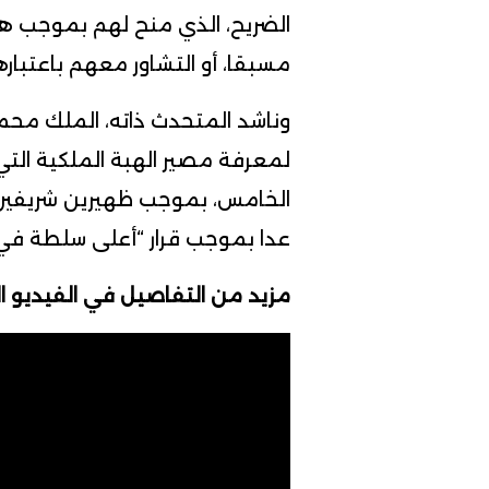
ا
لضريح، الذي
منح
لهم
بموجب
هب
مسبقا، أو التشاور معهم باعتبا
وناشد المتحدث ذاته، الملك مح
لمعرفة مصير الهبة الملكية التي
الخامس،
بموجب
عدا بموجب قرار “أعلى سلطة في ا
مزيد من التفاصيل في الفيديو ال