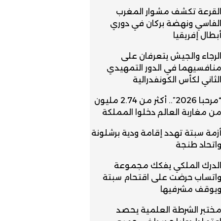
لقرعة تكشف مشوار المغرب
لفاسي ونهضة بركان في دوري
بطال إفريقيا
لرجاء والجيش يتعرفان على
نافسيهما في الدور التمهيدي
لثاني لكأس الكونفدرالية
“مرحبا 2026”.. أكثر من 2.74 مليون
ن مغاربة العالم دخلوا المملكة
زمة سبتة تهدد إقامة ودية برشلونة
اتحاد طنجة
لدرك الملكي يفكك مجموعة
اتساب حرضت على اقتحام سبتة
يوقف مشرفيها
ختبر الشرطة العلمية يحصد