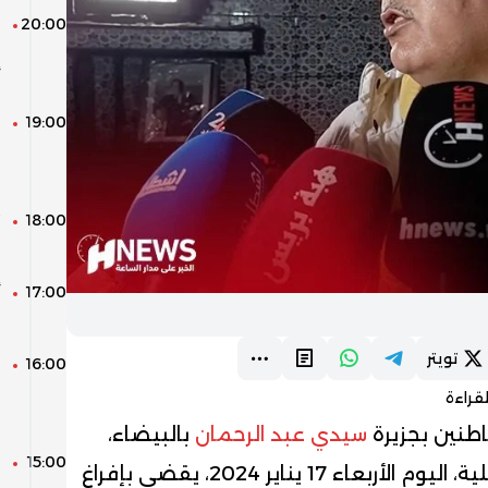
20:00
ا
ا
أ
19:00
ا
م
ا
18:00
م
17:00
أ
و
تويتر
16:00
ا
و
قراءة
و
اطنين بجزيرة
سيدي
عبد
الرحمان
بالبيضاء،
15:00
م
17 يناير 2024، يقضي بإفراغ