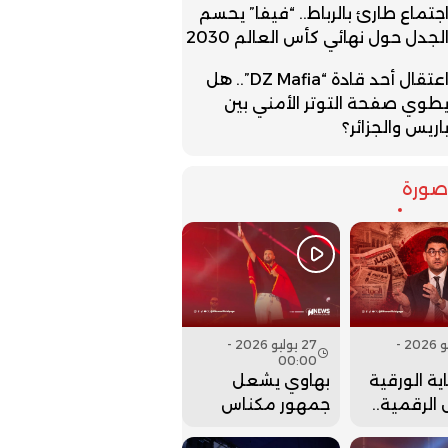
جتماع طارئ بالرباط.. “فيفا” يحسم
لجدل حول نهائي كأس العالم 2030
اعتقال أحد قادة “DZ Mafia”.. هل
طوي صفحة التوتر الأمني بين
اريس والجزائر؟
ورة
27 يوليو 2026 -
27 يوليو 2026 -
00:00
ية الورقية
بهاوي يشعل
الرقمية..
جمهور مكناس
ت وزارة
في ختام مهرجان