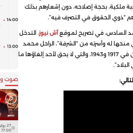
ا
ة
ملكية، بحجة إصلاحه، دون إشعارهم بذلك
ت
رهم “ذوي الحقوق في التصرف فيه”.
14:00
ا
مد السادس، في تصريح لموقع
آش نيوز
،
التدخل
ا
 منحها له وأسرته من “الشرفة”،
الراحل محمد
13:00
ت
س
ظهيرين شريفين في 1917 و1943، والتي لا يحق لأحد إلغاؤها ما
ا
لبلاد”.
صوت وص
تالي:
17:00