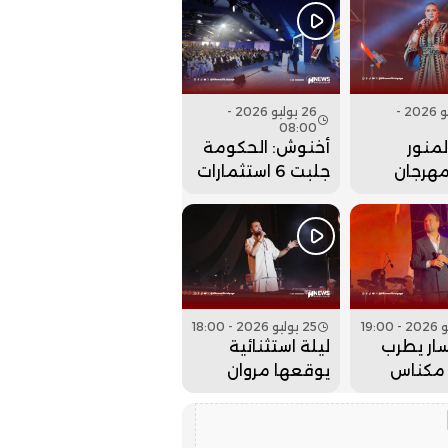
 عقارب
عيساوة.. فيديو
إلى الوراء؟
26 يوليو 2026 -
26 يوليو 2026 -
08:00
منور
أخنوش: الحكومة
مهرجان
جلبت 6 استثمارات
 بحفل
ضخمة للداخلة
 كبير..
وادي الذهب
25 يوليو 2026 - 18:00
ار يطرب
ليلة استثنائية
مكناس
يوقعها مروان
 عيساوة..
حاجي بمهرجان
عيساوة.. فيديو