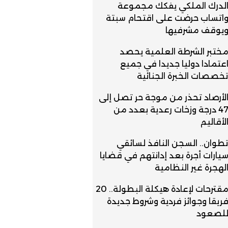
لدرك الملكي يفكك مجموعة
اتساب حرضت على اقتحام سبتة
يوقف مشرفيها
ختبر الشرطة العلمية يحصد
عتمادا دوليا جديدا في جميع
خصصات الخبرة الجنائية
لأرصاد تحذر من موجة حر تصل إلى
47 درجة وزخات رعدية بعدد من
لأقاليم
طوان.. السجن النافذ لسائقي
يارات أجرة بعد إدانتهم في قضايا
لهجرة غير النظامية
مقترحات لإعادة هيكلة البطولة.. 20
ريقا وجوائز فردية وشروط جديدة
لصعود