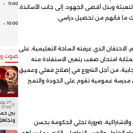
11:00
ا
التعبئة وبذل أقصى الجهود، إلى جانب الأساتذة،
ا
رك ما فاتهم من تحصيل دراسي.
10:00
ي
ب
م، الاحتقان الذي عرفته الساحة التعليمية، على
صوت وص
بمثابة امتحان صعب يتعين الاستفادة منه
جابية، من أجل الشروع في إصلاح فعلي وعميق
 مدرسة عمومية تقوم على الجودة والتميز
17:00
بين حما
وتجاهل 
 والاشتراكية، ضرورة تحلي الحكومة بحسن
هل أعاد
اع الحلول، والحس التواصلي اللازم، بما يساهم