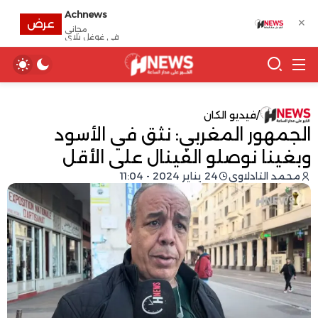
Achnews
✕
عرض
مجانى
في غوغل بلاي
/
فيديو الكان
الجمهور المغربي: نثق في الأسود
وبغينا نوصلو الفينال على الأقل
محمد التادلاوي
24 يناير 2024 - 11:04