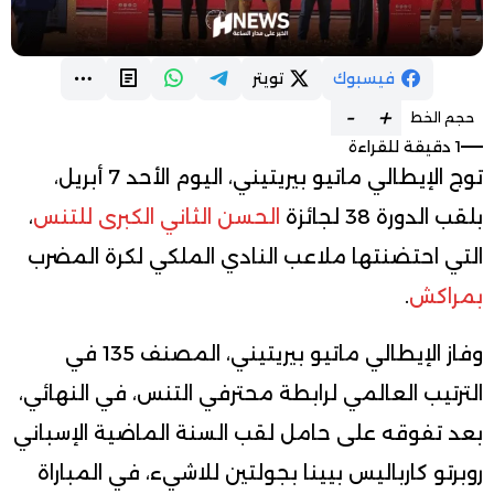
فيسبوك
تويتر
-
+
حجم الخط
1 دقيقة للقراءة
توج الإيطالي ماتيو بيريتيني، اليوم الأحد 7 أبريل،
بلقب الدورة 38 لجائزة
الحسن الثاني الكبرى للتنس
،
التي احتضنتها ملاعب النادي الملكي لكرة المضرب
بمراكش
.
وفاز الإيطالي ماتيو بيريتيني، المصنف 135 في
الترتيب العالمي لرابطة محترفي التنس، في النهائي،
بعد تفوقه على حامل لقب السنة الماضية الإسباني
روبرتو كارباليس بيينا بجولتين للاشيء، في المباراة