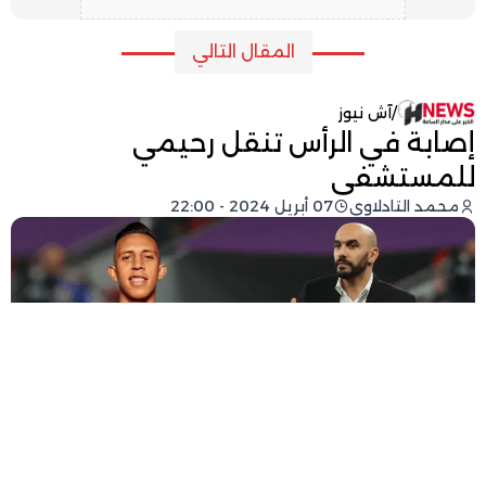
المقال التالي
/
آش نيوز
إصابة في الرأس تنقل رحيمي
للمستشفى
محمد التادلاوي
07 أبريل 2024 - 22:00