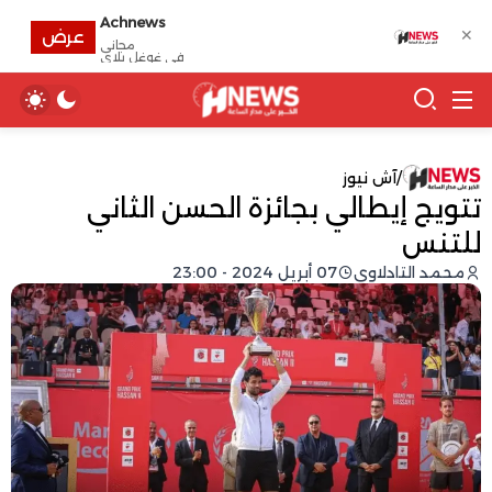
Achnews
✕
عرض
مجانى
في غوغل بلاي
/
آش نيوز
تتويج إيطالي بجائزة الحسن الثاني
للتنس
محمد التادلاوي
07 أبريل 2024 - 23:00