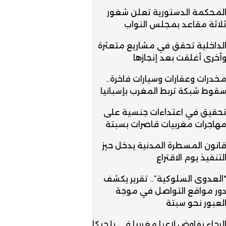
لمحكمة الدستورية تعلن شغور
لاثة مقاعد بمجلس النواب
لداخلية تحقق في مشاريع متعثرة
أخرى أغلقت بعد إنجازها
خدرات وعقارات وسيارات فاخرة..
قوط شبكة تربط المغرب بإسبانيا
حقيق في اعتداءات جنسية على
هاجرات مغربيات قاصرات بسبتة
انون المسطرة المدنية يدخل حيز
لتنفيذ يوم الاقتراع
العدوى السلوكية”.. تقرير يكشف
ور مواقع التواصل في موجة
لعبور نحو سبتة
لرجاء يفاوض لاعبا مغربيا في بلجيكا