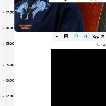
س
17:00
ت
م
16:00
ق
ا
تويتر
15:00
“
قراءة
د
ا
14:00
ا
ل
13:00
ك
ا
12:00
ا
ل