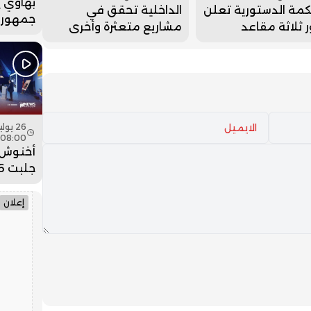
بهاوي 
مة الدستورية تعلن
الداخلية تحقق في
جمهور 
ثلاثة مقاعد
مشاريع متعثرة وأخرى
في ختا
س النواب
أغلقت بعد إنجازها
عيساوة.
08:00
أخنوش:
ضخمة ل
وادي ا
إعلان