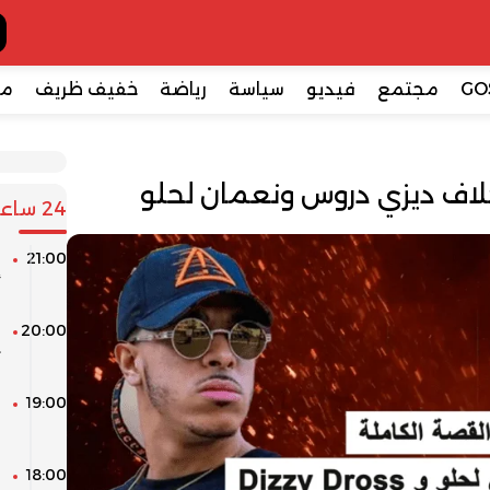
GO
مجتمع
فيديو
سياسة
رياضة
خفيف ظريف
مع
خلاف ديزي دروس ونعمان لحلو
24 ساعة
21:00
ا
أ
20:00
ا
ث
19:00
ا
و
18:00
م