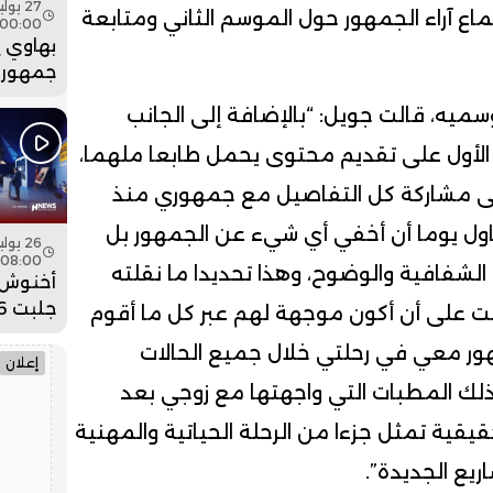
ماع آراء الجمهور حول الموسم الثاني ومتابعة
00:00
بهاوي 
جمهور 
في ختا
سميه، قالت جويل: “بالإضافة إلى الجانب
عيساوة.
الأول على تقديم محتوى يحمل طابعا ملهما،
لى مشاركة كل التفاصيل مع جمهوري منذ
ي عام 2004، ولم أحاول يوما أن أخفي أي شيء عن الجمهور بل
08:00
لشفافية والوضوح، وهذا تحديدا ما نقلته
أخنوش:
ت على أن أكون موجهة لهم عبر كل ما أقوم
ضخمة ل
هور معي في رحلتي خلال جميع الحالات
وادي ا
إعلان
 ذلك المطبات التي واجهتها مع زوجي بعد
حقيقية تمثل جزءا من الرحلة الحياتية والمهنية
يع الجديدة”.