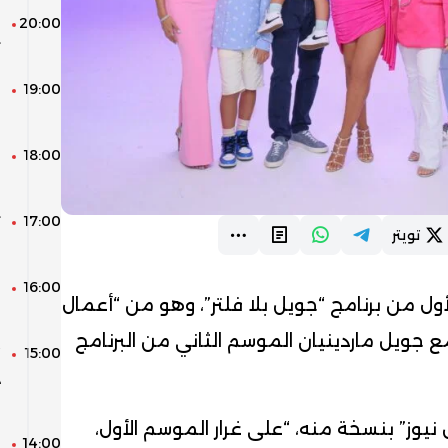
20:00
ا
ث
19:00
ا
و
18:00
م
س
17:00
ت
تويتر
م
16:00
ق
ول من برنامج “جويل بلا فلتر”، وهو من “أعمال
ا
 جويل ماردينيان الموسم الثاني من البرنامج
15:00
“
د
ا
يوز” بنسخة منه، “على غرار الموسم الأول،
14:00
ا