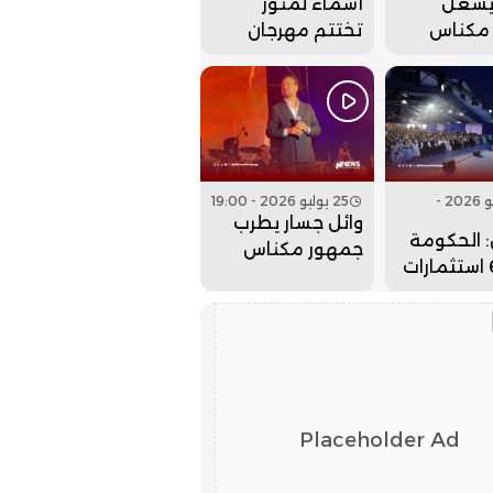
يشعل
أسماء لمنور
مكناس
تختتم مهرجان
م مهرجان
عيساوة بحفل
. فيديو
جماهيري كبير..
فيديو
26 يوليو 2026 -
25 يوليو 2026 - 19:00
وائل جسار يطرب
 الحكومة
جمهور مكناس
جلبت 6 استثمارات
بمهرجان عيساوة..
لداخلة
فيديو
لذهب
Placeholder Ad