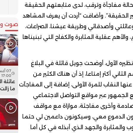
لة مفاجأة وترقب، لدى متابعتهم الحقيقة
ل
ر الحقيقة”. وأضافت “أردت أن يعرف المشاهد
صوت وص
لتي وأصدقائي وطريقة عيشنا، الصراعات،
، والأهم عقلية المثابرة والكفاح التي تبنيناها
ظيره الأول، أوضحت جويل قائلة في البلاغ
ثاني أكثر إمتاعا، إذ أن هناك الكثير من
17:00
عائلة ا
ها النقاب للمرة الأولى، إضافة إلى المفاجآت
ما زالت
 الجمهور عبر مواقع التواصل الاجتماعي
جثمان اب
فيديو
صادمة وأخرى مفاجئة، موازاة مع مواقف
ون الدموع معي، وسيكونون داعمين لي حتما
والمثابرة والجهد الذي أبذله في كل أما