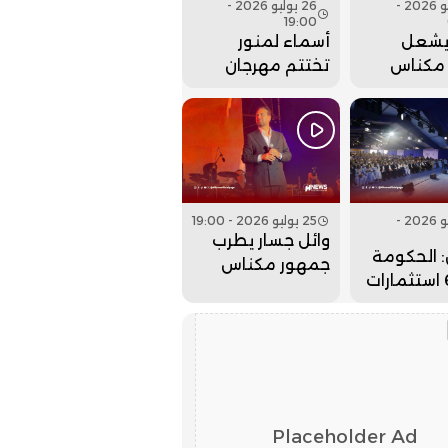
27 يوليو 2026 -
26 يوليو 2026 -
19:00
يشعل
أسماء لمنور
مكناس
تختتم مهرجان
م مهرجان
عيساوة بحفل
. فيديو
جماهيري كبير..
فيديو
26 يوليو 2026 -
25 يوليو 2026 - 19:00
وائل جسار يطرب
 الحكومة
جمهور مكناس
جلبت 6 استثمارات
بمهرجان عيساوة..
لداخلة
فيديو
لذهب
Placeholder Ad