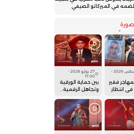
ضمه في الميركاتو الصيفي
ورة
07 أغسطس 2026 -
27 يوليو 2026 -
17:00
لمهاجر فقير
بين حماية الورقية
 في انتظار
وتجاهل الرقمية..
نها..
هل أعادت وزارة
بنسعيد عقارب
الساعة إلى الوراء؟