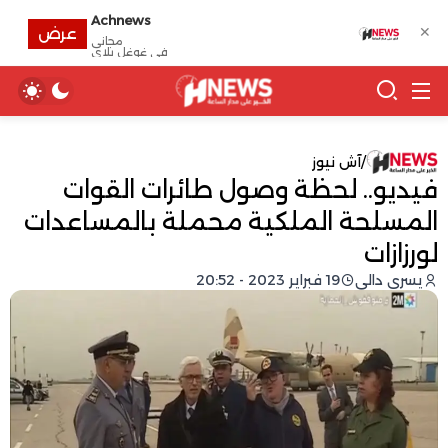
Achnews
✕
عرض
مجانى
في غوغل بلاي
/
آش نيوز
فيديو.. لحظة وصول طائرات القوات
المسلحة الملكية محملة بالمساعدات
لورزازات
يسرى دالي
19 فبراير 2023 - 20:52