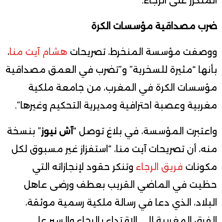
المتكرر على الرجاء.
ضرب مصداقية مؤسسات الكرة
ووصفت مؤسسة المنخرط، تصريحات
هشام آيت منا
،
بأنها “مثيرة للسخرية” و”تضرب في العمق مصداقية
مؤسسات الكرة في المغرب، من جامعة ملكية
مغربية وعصبة احترافية ومديرية التحكيم وغيرها”.
واعتبرت المؤسسة، في بلاغ توصل “
آش نيوز
” بنسخة
منه، أن تصريحات آيت منا، “استفزاز غير مسبوق لكل
مكونات
فريق الرجاء
وتنكر حقود لإنجازاته التي
حظيت في الماضي القريب بعطف ورضى عاهل
البلاد، الذي دعا في رسالة ملكية رسمية موثقة،
الفرق المغربية إلى الاقتداء بالرجاء والسير على