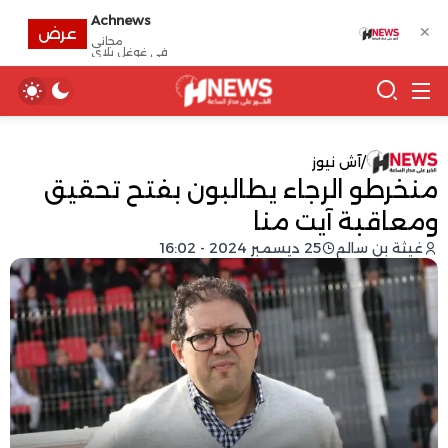
Achnews
✕
عرض
مجانى
في غوغل بلاي
/
آش نيوز
منخرطو الرجاء يطالبون بفتح تحقيق
ومعاقبة آيت منا
غيثة بن سالم
25 ديسمبر 2024 - 16:02