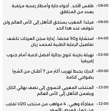
08:00
طقس الأحد.. أجواء حارة وأمطار رعدية مرتقبة
بعدد من المناطق
06:00
فيلدا: المغرب يستحق التأهل إلى كأس العالم ولن
نتوقف عند هذا الحد
04:00
استشارة و50 فحصا.. إدارة سجن العرجات تكشف
تفاصيل الرعاية الطبية لمحمد زيان
02:00
نهيلة بنزينة تتوج بجائزة أفضل لاعبة أمام جنوب
إفريقيا
00:00
الدرك يحبط تهريب أكثر من 7 أطنان من الشيرا
بضواحي كتامة
23:00
المنتخب المغربي النسوي إلى نصف نهائي الكان
ويضمن التأهل إلى كأس العالم
22:00
مفاجأة وهبي.. 4 مواهب من منتخب U20 تقترب
من حمل قميص الأسود