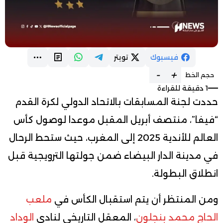
فيسبوك
تويتر
-
+
حجم الخط
1 دقيقة للقراءة
حددت لجنة المسابقات بالاتحاد الدولي لكرة القدم
“فيفا”، منتصف أبريل المقبل موعدا لوصول كأس
العالم للأندية 2025 إلى المغرب، حيث ستحط الرحال
في مدينة الدار البيضاء ضمن جولتها الترويجية قبل
انطلاق البطولة.
ومن المنتظر أن يتم استقبال الكأس في
ملعب
الحاج محمد بنجلون
، المعقل التاريخي لنادي
الوداد