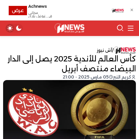
Achnews
✕
عرض
مجانى
في غوغل بلاي
/
آش نيوز
كأس العالم للأندية 2025 يصل إلى الدار
البيضاء منتصف أبريل
كريم التبر
05 مارس 2025 - 21:00