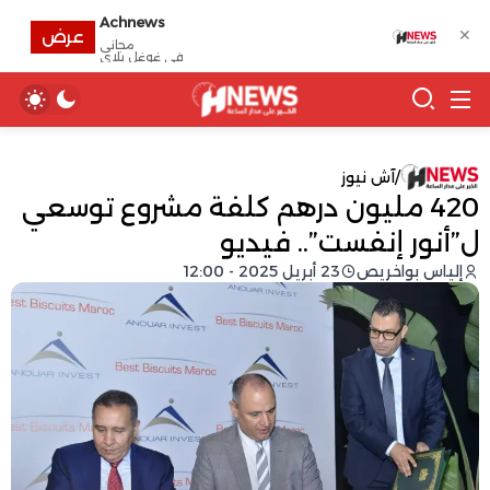
Achnews
✕
عرض
مجانى
في غوغل بلاي
/
آش نيوز
420 مليون درهم كلفة مشروع توسعي
ل”أنور إنفست”.. فيديو
إلياس بواخريص
23 أبريل 2025 - 12:00