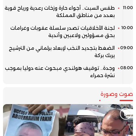
11:00
طقس السبت.. أجواء حارة وزخات رعدية ورياح قوية
بعدد من مناطق المملكة
10:00
لجنة الأخلاقيات تصدر سلسلة عقوبات وغرامات
بحق مسؤولين ولاعبين وأندية
09:00
الضغط بتجديد النخب لإبعاد برلماني من الترشيح
يربك بركة
08:00
وجدة.. توقيف هولندي مبحوث عنه دوليا بموجب
نشرة حمراء
صوت وصورة