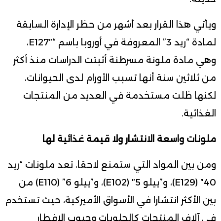
ويأتي هذا القرار بعد أشهر من حظر الإدارة السابقة
لمادة “ريد 3” المعروفة في أوروبا باسم “E127″،
وهي مادة ملونة مسرطنة أثبتت الدراسات منذ أكثر
من ثلاثين سنة أنها تسبب الأورام لدى الحيوانات،
لكنها ظلت مستخدمة في العديد من المنتجات
الغذائية.
ملونات واسعة الانتشار ولا قيمة غذائية لها
ومن بين المواد التي ستمنع لاحقا، تعد ملونات “ريد
40″ (E129)، و”ييلو 5″ (E102)، و”ييلو 6” (E110) من
بين الأكثر انتشارا في الأسواق الأميركية، حيث تستخدم
في آلاف المنتجات كالحلويات وحبوب الإفطار