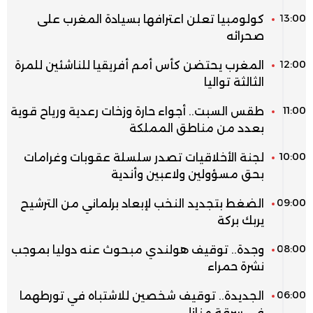
13:00
كولومبيا تعلن اعترافها بسيادة المغرب على
صحرائه
12:00
المغرب يحتضن كأس أمم أفريقيا للناشئين للمرة
الثالثة تواليا
11:00
طقس السبت.. أجواء حارة وزخات رعدية ورياح قوية
بعدد من مناطق المملكة
10:00
لجنة الأخلاقيات تصدر سلسلة عقوبات وغرامات
بحق مسؤولين ولاعبين وأندية
09:00
الضغط بتجديد النخب لإبعاد برلماني من الترشيح
يربك بركة
08:00
وجدة.. توقيف هولندي مبحوث عنه دوليا بموجب
نشرة حمراء
06:00
الجديدة.. توقيف شخصين للاشتباه في تورطهما
في سرقة منازل