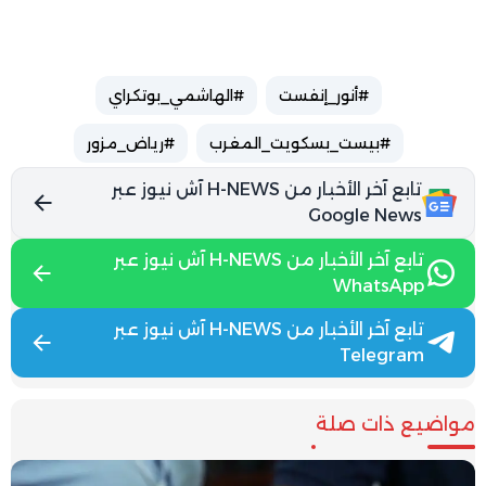
#أنور_إنفست
#الهاشمي_بوتكراي
#بيست_بسكويت_المغرب
#رياض_مزور
تابع آخر الأخبار من H-NEWS آش نيوز عبر
Google News
تابع آخر الأخبار من H-NEWS آش نيوز عبر
WhatsApp
تابع آخر الأخبار من H-NEWS آش نيوز عبر
Telegram
مواضيع ذات صلة