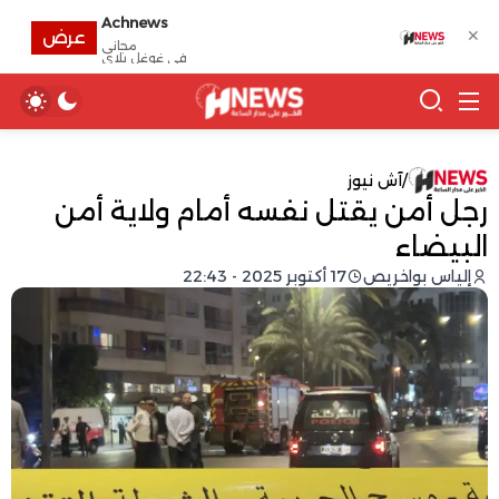
Achnews
✕
عرض
مجانى
في غوغل بلاي
/
آش نيوز
رجل أمن يقتل نفسه أمام ولاية أمن
البيضاء
إلياس بواخريص
17 أكتوبر 2025 - 22:43