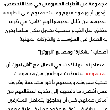
مجموعة من الأطباء المعروفين في هذا التخصص،
يؤدون أجور موظفيهم ومستخدميهم على الطريقة
القديمة، من خلال تقديمها لهم “كاش” في ظرف
مغلق، بدل القيام بعملية تحويل بنكي مثلما يجري
به العمل في المؤسسات والشركات المهنية.
أصحاب “الشكارة” ومصانع “البروتيز”
المصادر نفسها، أكدت، في اتصال مع
“آش نيوز”،
أن
المجموعة
استقطبت موظفين من مجموعات
صحية معروفة، ووعدتهم بأجور مضاعفة وظروف
عمل أفضل، ما دفعهم إلى تقديم استقالتهم من
أماكن عملهم، قبل أن يفاجؤوا بتماطل المشرفين
على الإدارة، في توقيع عقود عمل قانونية معهم،