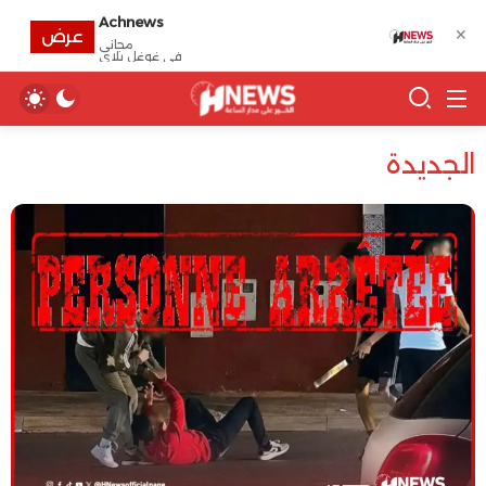
Achnews
✕
عرض
مجانى
في غوغل بلاي
الجديدة